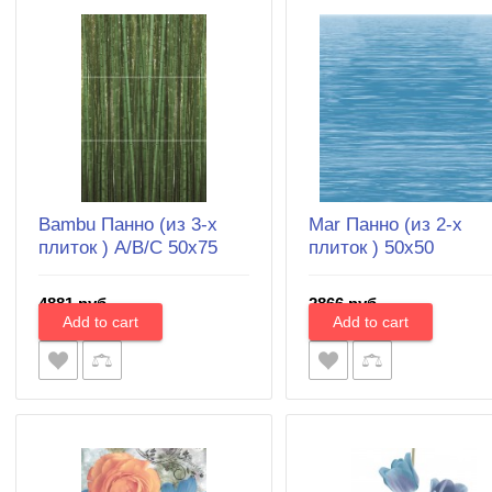
Bambu Панно (из 3-х
Mar Панно (из 2-х
плиток ) A/B/C 50х75
плиток ) 50х50
4881 руб.
2866 руб.