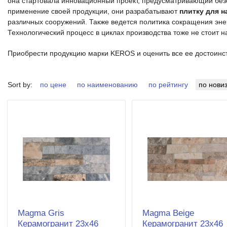
она стартовала инновационный проект, предусматривающий безо
применение своей продукции, они разрабатывают
плитку для 
различных сооружений. Также ведется политика сокращения эне
Технологический процесс в циклах производства тоже не стоит н
Приобрести продукцию марки KEROS и оценить все ее достоинст
Sort by:
по цене
по наименованию
по рейтингу
по нови
Magma Gris
Magma Beige
Керамогранит 23x46
Керамогранит 23x46