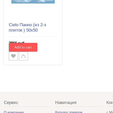
Cielo Панно (из 2-х
плиток ) 50х50
2866 руб.
Сервис
Навигация
Ко
О компании
Каталог товаров
г. 