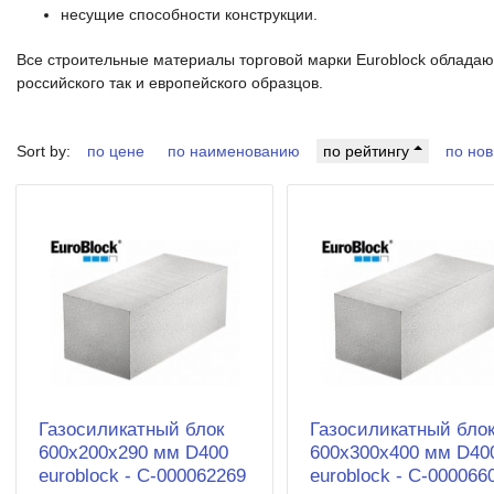
несущие способности конструкции.
Все строительные материалы торговой марки Euroblock обладаю
российского так и европейского образцов.
Sort by:
по цене
по наименованию
по рейтингу
по нов
Газосиликатный блок
Газосиликатный бло
600х200х290 мм D400
600х300х400 мм D40
euroblock - С-000062269
euroblock - С-000066