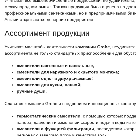
Учитывая все вышеперчисленные предпосылки, не удивительно, ч
международном рынке. Так как продукция была оценена по досто
профессиональными сантехниками, но и предприимчивыми бизне
Англии открываются дочерние предприятия.
Ассортимент продукции
Учитывая масштабы деятельности
компании Grohe
, неудивител
ассортимента не только стандартных приспособлений для обустр
смесители настенные и напольные;
смесители для наружного и скрытого монтажа;
смесители одно- и двухрычажные;
смесители для кухни, ванной;
ручные души.
Славится компания Grohe и внедрением инновационных констру
термостатические смесители
, с помощью которых подд
напора, давления и изменении скорости подачи воды из го
смесители с функцией фильтрации
, посредством котор
регионах с заведомо плохим качеством воды;