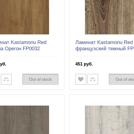
нат Kastamonu Red
Ламинат Kastamonu Red
а Орегон FP0032
французский темный FP
уб.
451 руб.
Out of stock
Out of st