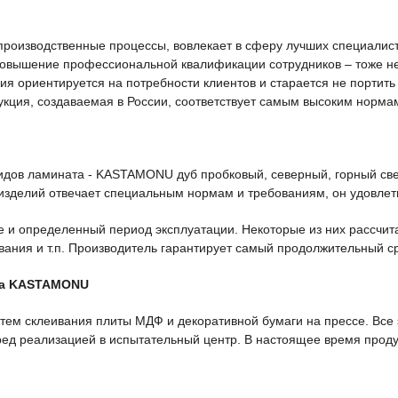
производственные процессы, вовлекает в сферу лучших специалист
Повышение профессиональной квалификации сотрудников – тоже не
ния ориентируется на потребности клиентов и старается не порти
дукция, создаваемая в России, соответствует самым высоким норм
дов ламината - KASTAMONU дуб пробковый, северный, горный свет
 изделий отвечает специальным нормам и требованиям, он удовлет
е и определенный период эксплуатации. Некоторые из них рассчи
ания и т.п. Производитель гарантирует самый продолжительный сро
ла KASTAMONU
путем склеивания плиты МДФ и декоративной бумаги на прессе. Все
ред реализацией в испытательный центр. В настоящее время прод