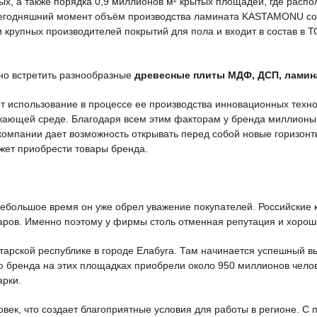
ых, а также порядка 0,9 миллионов м² крытых площадей, где расп
 сегодняшний момент объём производства ламината KASTAMONU сос
рупных производителей покрытий для пола и входит в состав в
но встретить разнообразные
древесные плиты МДФ, ДСП, ламина
 использование в процессе ее производства инновационных техноло
ающей среде. Благодаря всем этим факторам у бренда миллионы п
мпании дает возможность открывать перед собой новые горизонты 
ет приобрести товары бренда.
небольшое время он уже обрел уважение покупателей. Российские к
варов. Именно поэтому у фирмы столь отменная репутация и хорош
тарской республике в городе Елабуга. Там начинается успешный в
ию бренда на этих площадках приобрели около 950 миллионов чел
арки.
ловек, что создает благоприятные условия для работы в регионе. 