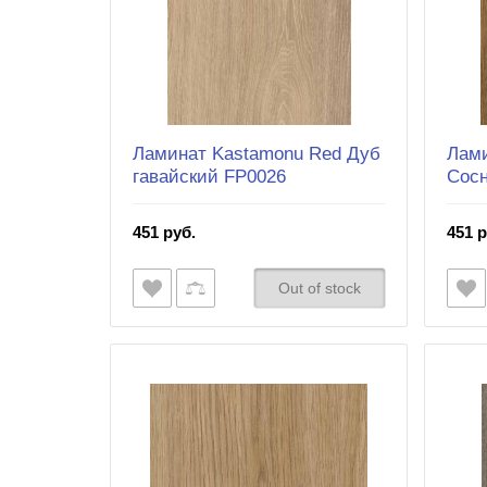
Ламинат Kastamonu Red Дуб
Лами
гавайский FP0026
Сосн
451 руб.
451 р
Out of stock