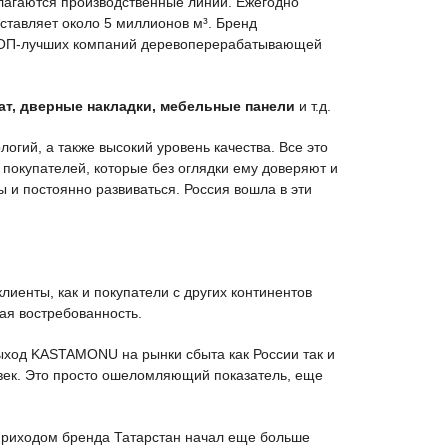
олагаются производственные линии. Ежегодно
тавляет около 5 миллионов м³. Бренд
 ТОП-лучших компаний деревоперерабатывающей
т, дверные накладки, мебельные панели
и т.д.
гий, а также высокий уровень качества. Все это
окупателей, которые без оглядки ему доверяют и
и постоянно развиваться. Россия вошла в эти
лиенты, как и покупатели с других континентов
ая востребованность.
ыход KASTAMONU на рынки сбыта как России так и
овек. Это просто ошеломляющий показатель, еще
С приходом бренда Татарстан начал еще больше