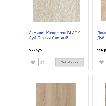
Ламинат Kastamonu BLACK
Лам
Дуб Горный Светлый
Дуб
556 руб.
556 р
Out of stock