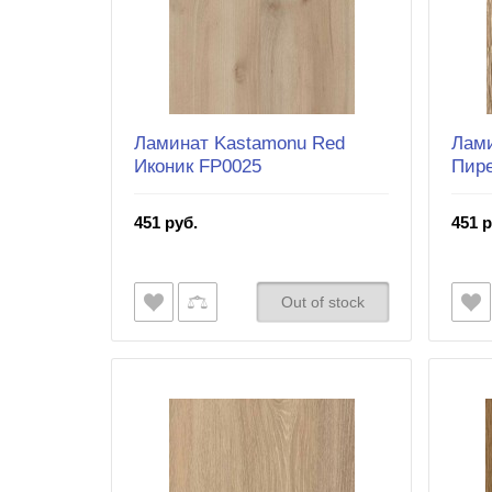
Ламинат Kastamonu Red
Лами
Иконик FP0025
Пир
451 руб.
451 р
Out of stock