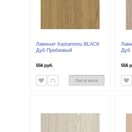
Ламинат Kastamonu BLACK
Лам
Дуб Пробковый
Дуб
556 руб.
556 р
Out of stock