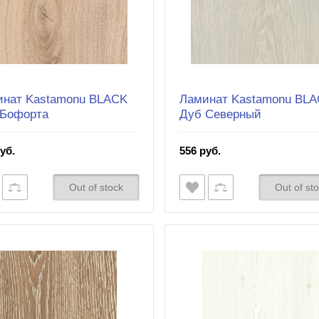
инат Kastamonu BLACK
Ламинат Kastamonu BL
 Бофорта
Дуб Северный
уб.
556 руб.
Out of stock
Out of st