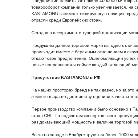
Предприятие насчитывает около 4000000 м² открыт
товарооборот компании только увеличивается, на
KASTAMONU занимает лидирующую позицию среди к
отрасли среди Европейских стран.
Сегодня в ассортименте турецкой организации мож
Продукцию данной торговой марки выгодно отличает
происходит вместе с бережным отношением к окруж
отдают свое предпочтение. Ошеломляющий успех ко
новые направления и сейчас каждый желающий мож
Присутствие KASTAMONU в РФ
На наших просторах бренд не так давно, но за это 
земного шара по достоинству оценили качество то
Первое производство компании было основано в Та
стран СНГ. По подсчетам экспертов всего продукц
раз доказывающий мощность и величие торговой м
Всего на заводе в Елабуге трудятся более 1000 че