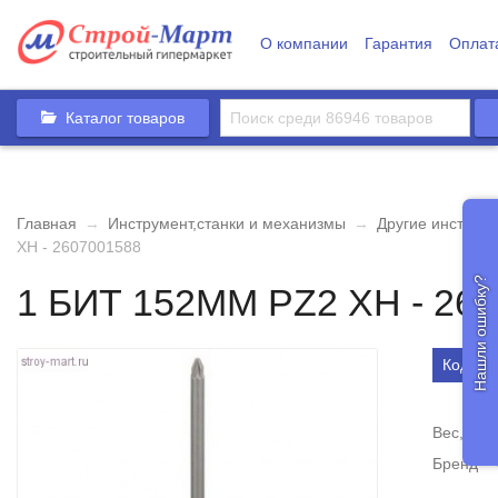
О компании
Гарантия
Оплат
Каталог товаров
Главная
→
Инструмент,станки и механизмы
→
Другие инструм
XH - 2607001588
Нашли ошибку?
1 БИТ 152ММ PZ2 XH - 26
Код то
Вес, кг
Бренд