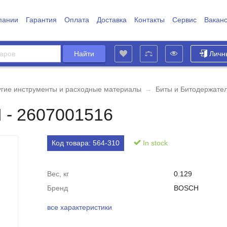
пании
Гарантия
Оплата
Доставка
Контакты
Сервис
Вакан
Личн
угие инструменты и расходные материалы
→
Биты и Битодержате
 - 2607001516
Код товара:
564-310
In stock
Вес, кг
0.129
Бренд
BOSCH
все характеристики