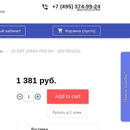
+7 (495) 374-99-24
круглосуточно
сии
ый кабинет
Корзина (
пусто
)
ли
→
25 БИТ 25ММ PH3 XH - 2607001516
Нашли ошибку?
1 381 руб.
Купить в 1 клик
Доставка