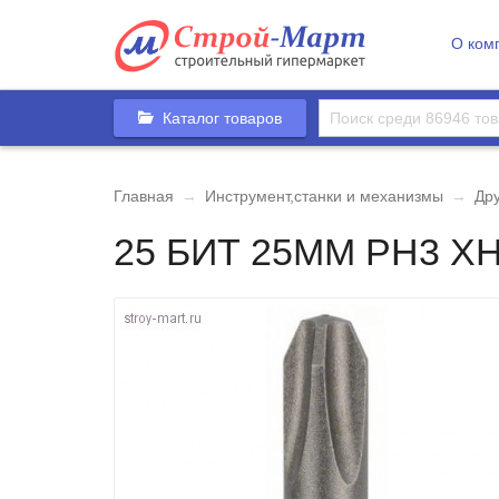
О ком
Каталог товаров
Главная
→
Инструмент,станки и механизмы
→
Др
25 БИТ 25ММ PH3 XH