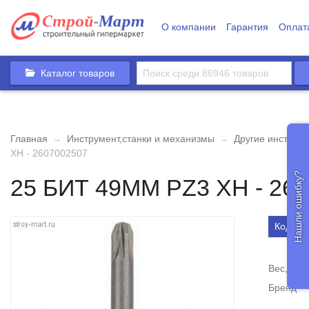
О компании
Гарантия
Оплат
Каталог товаров
Главная
→
Инструмент,станки и механизмы
→
Другие инструм
XH - 2607002507
Нашли ошибку?
25 БИТ 49ММ PZ3 XH - 26
Код то
Вес, кг
Бренд