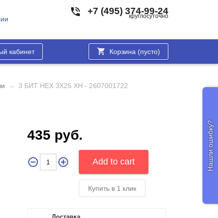
+7 (495) 374-99-24
круглосуточно
сии
ый кабинет
Корзина (
пусто
)
ли
→
3 БИТ HEX 3Х25 XH - 2607001722
Нашли ошибку?
435 руб.
Купить в 1 клик
Доставка