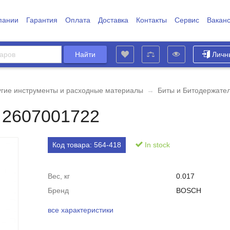
пании
Гарантия
Оплата
Доставка
Контакты
Сервис
Вакан
Личн
угие инструменты и расходные материалы
→
Биты и Битодержате
 2607001722
Код товара:
564-418
In stock
Вес, кг
0.017
Бренд
BOSCH
все характеристики