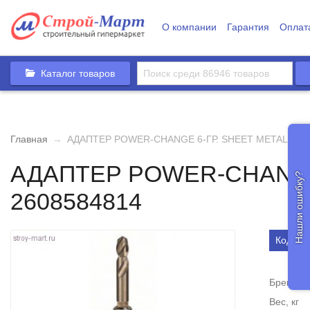
О компании
Гарантия
Оплат
Каталог товаров
Главная
→
АДАПТЕР POWER-CHANGE 6-ГР. SHEET METAL - 26
АДАПТЕР POWER-CHANGE 
Нашли ошибку?
2608584814
Код тов
Бренд
Вес, кг