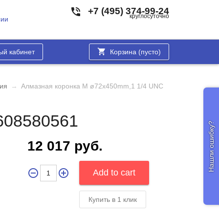
+7 (495) 374-99-24
круглосуточно
сии
ый кабинет
Корзина (
пусто
)
ния
→
Алмазная коронка М ø72x450mm,1 1/4 UNC
2608580561
Нашли ошибку?
12 017 руб.
Купить в 1 клик