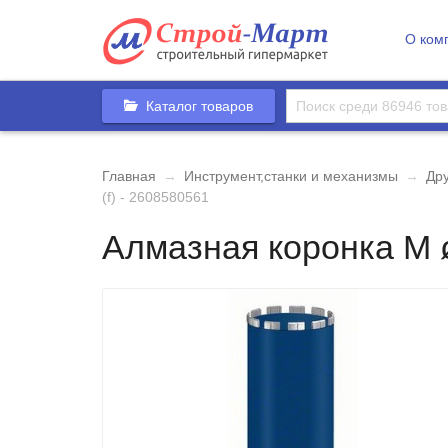
О ком
Каталог товаров
Главная
→
Инструмент,станки и механизмы
→
Др
(f) - 2608580561
Алмазная коронка М 