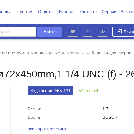
пании
Гарантия
Оплата
Доставка
Контакты
Сервис
Вакан
Личн
угие инструменты и расходные материалы
→
Коронки для сверле
ø72x450mm,1 1/4 UNC (f) - 
Код товара:
565-131
In stock
Вес, кг
1.7
Бренд
BOSCH
все характеристики