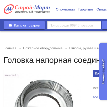
О компании
Гарантия
Оплат
Каталог товаров
Главная
→
Пожарное оборудование
→
Стволы, рукава и голо
Головка напорная соедини
Нашли ошибку?
Код то
Вес, кг
все хара