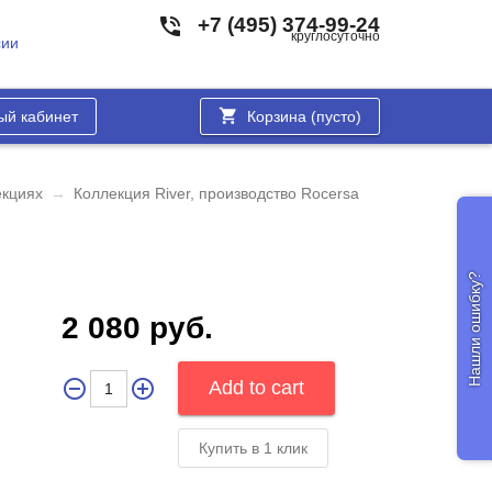
+7 (495) 374-99-24
круглосуточно
сии
ый кабинет
Корзина (
пусто
)
екциях
→
Коллекция River, производство Rocersa
Нашли ошибку?
2 080 руб.
Купить в 1 клик