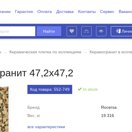
пании
Гарантия
Оплата
Доставка
Контакты
Сервис
Вакан
Личн
ы
→
Керамическая плитка по коллекциям
→
Керамогранит в колл
ранит 47,2x47,2
Код товара:
552-749
In stock
Бренд
Rocersa
Вес, кг
19.316
все характеристики