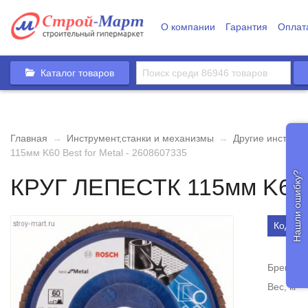
О компании
Гарантия
Оплат
Каталог товаров
Главная
→
Инструмент,станки и механизмы
→
Другие инструм
115мм K60 Best for Metal - 2608607335
Нашли ошибку?
КРУГ ЛЕПЕСТК 115мм K60 Be
Код то
Бренд
Вес, кг