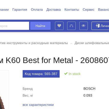
пании
Гарантия
Оплата
Доставка
Контакты
Сервис
Вакан
Личн
угие инструменты и расходные материалы
→
Диски шлифовальны
K60 Best for Metal - 26086
Код товара:
565-387
In stock
Бренд
BOSCH
Вес, кг
0.093
все характеристики