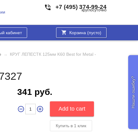
+7 (495) 374-99-24
круглосуточно
сии
ый кабинет
Корзина (
пусто
)
е
→
КРУГ ЛЕПЕСТК 125мм K60 Best for Metal -
07327
Нашли ошибку?
341 руб.
Купить в 1 клик