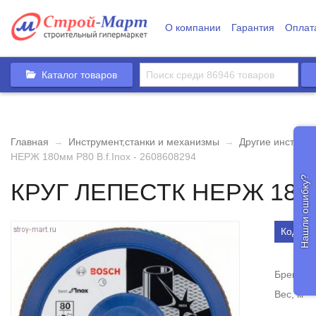
О компании
Гарантия
Оплат
Каталог товаров
Главная
→
Инструмент,станки и механизмы
→
Другие инструм
НЕРЖ 180мм P80 B.f.Inox - 2608608294
Нашли ошибку?
КРУГ ЛЕПЕСТК НЕРЖ 180мм 
Код то
Бренд
Вес, кг