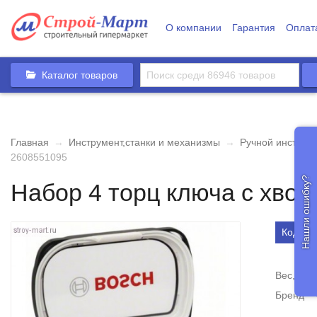
О компании
Гарантия
Оплат
Каталог товаров
Главная
→
Инструмент,станки и механизмы
→
Ручной инструм
2608551095
Нашли ошибку?
Набор 4 торц ключа с хвос
Код то
Вес, кг
Бренд