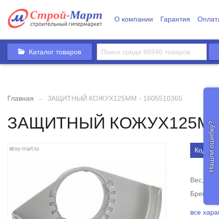
О компании
Гарантия
Оплат
Каталог товаров
Главная
→
ЗАЩИТНЫЙ КОЖУХ125ММ - 1605510365
ЗАЩИТНЫЙ КОЖУХ125ММ 
Нашли ошибку?
Код тов
Вес, кг
Бренд
все хара