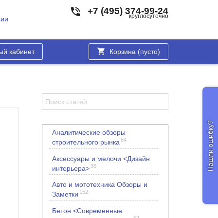
+7 (495) 374-99-24
круглосуточно
сии
ый кабинет
Корзина (
пусто
)
Нашли ошибку?
Аналитические обзоры
84
строительного рынка
Аксессуары и мелочи <Дизайн
36
интерьера>
Авто и мототехника Обзоры и
152
Заметки
Бетон <Современные
52