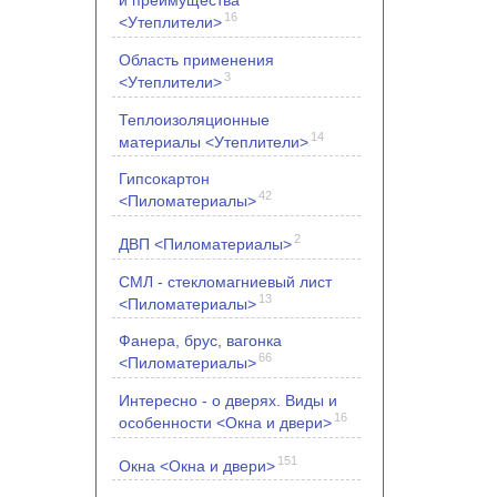
и преимущества
16
<Утеплители>
Область применения
3
<Утеплители>
Теплоизоляционные
14
материалы <Утеплители>
Гипсокартон
42
<Пиломатериалы>
2
ДВП <Пиломатериалы>
СМЛ - стекломагниевый лист
13
<Пиломатериалы>
Фанера, брус, вагонка
66
<Пиломатериалы>
Интересно - о дверях. Виды и
16
особенности <Окна и двери>
151
Окна <Окна и двери>