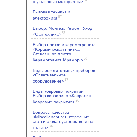
отделочные материалы>
Бытовая техника и
87
электроника
Выбор. Монтаж. Ремонт. Уход
56
<Сантехника>
Выбор плитки и керамогранита
<Керамическая плитка.
Стеклянная плитка.
56
Керамогранит. Мрамор.>
Виды осветительных приборов
<Осветительное
17
оборудование>
Виды ковровых покрытий.
Выбор ковролина <Ковролин.
20
Ковровые покрытия>
Вопросы качества
<Miscellaneous: интересные
статьи о благоустройстве и не
34
только>