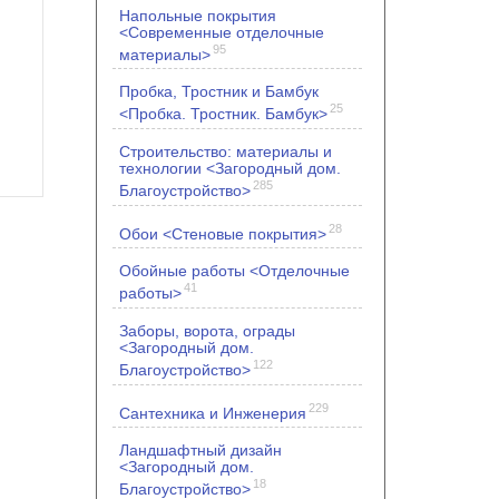
Напольные покрытия
<Современные отделочные
95
материалы>
Пробка, Тростник и Бамбук
25
<Пробка. Тростник. Бамбук>
Строительство: материалы и
технологии <Загородный дом.
285
Благоустройство>
28
Обои <Стеновые покрытия>
Обойные работы <Отделочные
41
работы>
Заборы, ворота, ограды
<Загородный дом.
122
Благоустройство>
229
Сантехника и Инженерия
Ландшафтный дизайн
<Загородный дом.
18
Благоустройство>