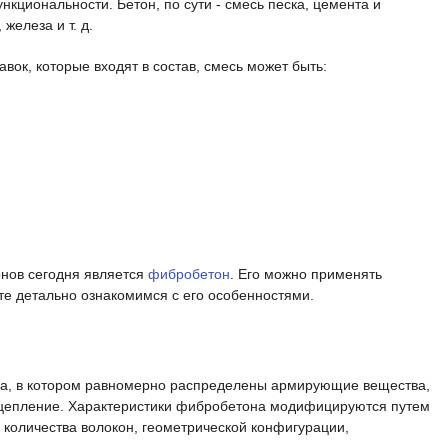
кциональности. Бетон, по сути - смесь песка, цемента и
железа и т. д.
вок, которые входят в состав, смесь может быть:
нов сегодня является
фибробетон
. Его можно применять
те детально ознакомимся с его особенностями.
на, в котором равномерно распределены армирующие вещества,
сцепление. Характеристики фибробетона модифицируются путем
 количества волокон, геометрической конфигурации,