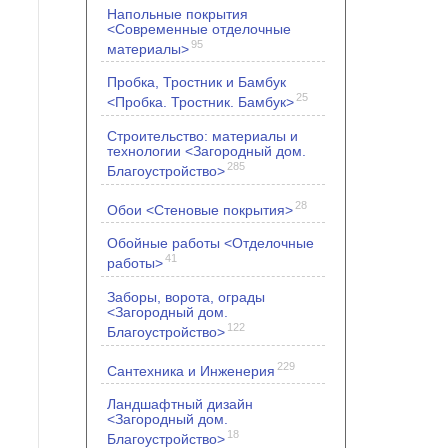
Напольные покрытия
<Современные отделочные
95
материалы>
Пробка, Тростник и Бамбук
25
<Пробка. Тростник. Бамбук>
Строительство: материалы и
технологии <Загородный дом.
285
Благоустройство>
28
Обои <Стеновые покрытия>
Обойные работы <Отделочные
41
работы>
Заборы, ворота, ограды
<Загородный дом.
122
Благоустройство>
229
Сантехника и Инженерия
Ландшафтный дизайн
<Загородный дом.
18
Благоустройство>