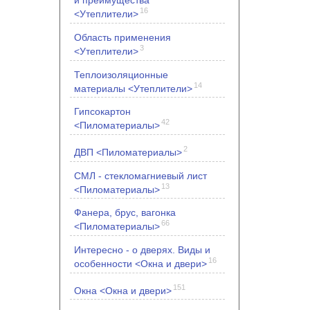
и преимущества
16
<Утеплители>
Область применения
3
<Утеплители>
Теплоизоляционные
14
материалы <Утеплители>
Гипсокартон
42
<Пиломатериалы>
2
ДВП <Пиломатериалы>
СМЛ - стекломагниевый лист
13
<Пиломатериалы>
Фанера, брус, вагонка
66
<Пиломатериалы>
Интересно - о дверях. Виды и
16
особенности <Окна и двери>
151
Окна <Окна и двери>