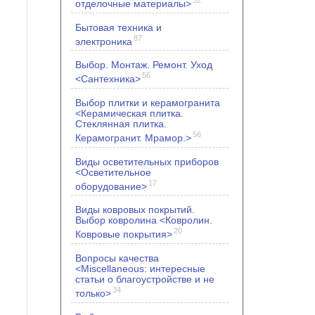
отделочные материалы>
Бытовая техника и
87
электроника
Выбор. Монтаж. Ремонт. Уход
56
<Сантехника>
Выбор плитки и керамогранита
<Керамическая плитка.
Стеклянная плитка.
56
Керамогранит. Мрамор.>
Виды осветительных приборов
<Осветительное
17
оборудование>
Виды ковровых покрытий.
Выбор ковролина <Ковролин.
20
Ковровые покрытия>
Вопросы качества
<Miscellaneous: интересные
статьи о благоустройстве и не
34
только>