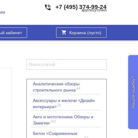
+7 (495) 374-99-24
круглосуточно
сии
ый кабинет
Корзина (
пусто
)
Нашли ошибку?
Аналитические обзоры
84
строительного рынка
Аксессуары и мелочи <Дизайн
36
интерьера>
Авто и мототехника Обзоры и
152
Заметки
Бетон <Современные
52