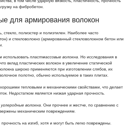
ства, в том числе ударную вязкость, пластичность, прочность
грузку на фибробетон.
ые для армирования волокон
, стекло, полиэстер и полиэтилен. Наиболее часто
тон) и стекловолокно (армированный стекловолокном бетон или
и.
ли использовать
пластмассовые волокна
. Но исследования в
 что вклад пластических волокон в увеличение статической
волокна широко применяются при изготовлении слябов, их
волочное полотно, обычно используемое в таких плитах.
хорошими тепловыми и механическими свойствами, что делает
иток. Недостатком является низкая ударная прочность.
я
углеродные волокна
. Они прочнее и жестче, по сравнению с
двержены механическим повреждениям.
прочность на изгиб, хотя и могут быть легко повреждены.