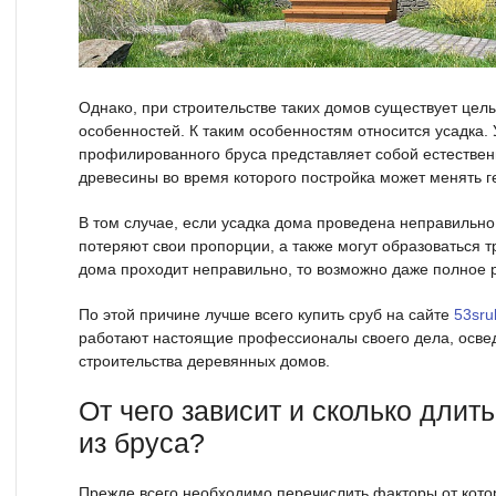
Однако, при строительстве таких домов существует цел
особенностей. К таким особенностям относится усадка. 
профилированного бруса представляет собой естестве
древесины во время которого постройка может менять 
В том случае, если усадка дома проведена неправильн
потеряют свои пропорции, а также могут образоваться т
дома проходит неправильно, то возможно даже полное 
По этой причине лучше всего купить сруб на сайте
53sru
работают настоящие профессионалы своего дела, осве
строительства деревянных домов.
От чего зависит и сколько длит
из бруса?
Прежде всего необходимо перечислить факторы от котор