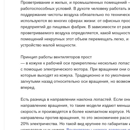
Проветривание и жилых, и промышленных помещений —
работоспособных условий. В духоте человеку работать з
поддержание чистоты воздуха обязательно по техничес
используются во многих сферах жизни: от офисных про
предприятий до пищевых фабрик. В зависимости от ра
проветриваемого воздуха определяется, какой мощност
помещений некрупных этот объем перемещать легко, и 
устройство малой мощности.
Принцип работы вентиляторов прост
— в кожухе к рабочей оси прикреплены несколько лопас
с помощью электрического мотора. При вращении они с
которые выходят из кожуха. Традиционно и по умолчан
загнутыми назад относительно оси вращения, но возмо
вперед.
Есть разница в направлении наклона лопастей. Если он
направлению вращения, то такие модели издают меньш
скорость и производятся в более компактном корпусе. Н
направлены против вращения, то это экономичнее расхо
20% электричества. Но такой вид крупнее по габаритам 
нежелательных шумов.
Вентиляторы низкого давления к