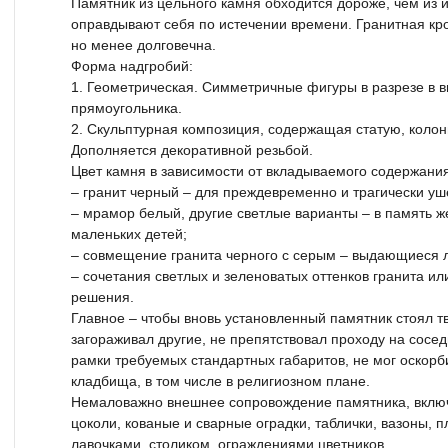
Памятник из цельного камня обходится дороже, чем из и
оправдывают себя по истечении времени. Гранитная кр
но менее долговечна.
Форма надгробий:
1. Геометрическая. Симметричные фигуры в разрезе в вид
прямоугольника.
2. Скульптурная композиция, содержащая статую, колонн
Дополняется декоративной резьбой.
Цвет камня в зависимости от вкладываемого содержания
– гранит черный – для преждевременно и трагически у
– мрамор белый, другие светлые варианты – в память ж
маленьких детей;
– совмещение гранита черного с серым – выдающиеся 
– сочетания светлых и зеленоватых оттенков гранита и
решения.
Главное – чтобы вновь установленный памятник стоял т
загораживал другие, не препятствовал проходу на сосед
рамки требуемых стандартных габаритов, не мог оскорб
кладбища, в том числе в религиозном плане.
Немаловажно внешнее сопровождение памятника, вклю
цоколи, кованые и сварные оградки, таблички, вазоны, п
лавочками, столиком, ограждениями цветников.