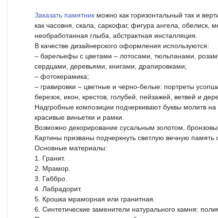
Заказать памятник
можно как горизонтальный так и верт
как часовня, скала, саркофаг, фигура ангела, обелиск,
необработанная глыба, абстрактная инсталляция.
В качестве дизайнерского оформления используются:
– барельефы с цветами – лотосами, тюльпанами, розами
сердцами, деревьями, книгами, драпировками;
– фотокерамика;
– гравировки – цветные и черно-белые: портреты усоп
березок, икон, крестов, голубей, пейзажей, ветвей и дер
Надгробные композиции подчеркивают буквы молитв на
красивые виньетки и рамки.
Возможно декорирование сусальным золотом, бронзовы
Картины призваны подчеркнуть светлую вечную память о
Основные материалы:
1. Гранит.
2. Мрамор.
3. Габбро.
4. Лабрадорит.
5. Крошка мраморная или гранитная.
6. Синтетические заменители натурального камня: поли