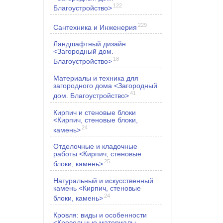
122
Благоустройство>
229
Сантехника и Инженерия
Ландшафтный дизайн
<Загородный дом.
18
Благоустройство>
Материалы и техника для
загородного дома <Загородный
41
дом. Благоустройство>
Кирпич и стеновые блоки
<Кирпич, стеновые блоки,
24
камень>
Отделочные и кладочные
работы <Кирпич, стеновые
25
блоки, камень>
Натуральный и искусственный
камень <Кирпич, стеновые
24
блоки, камень>
Кровля: виды и особенности
<Кровельные материалы.