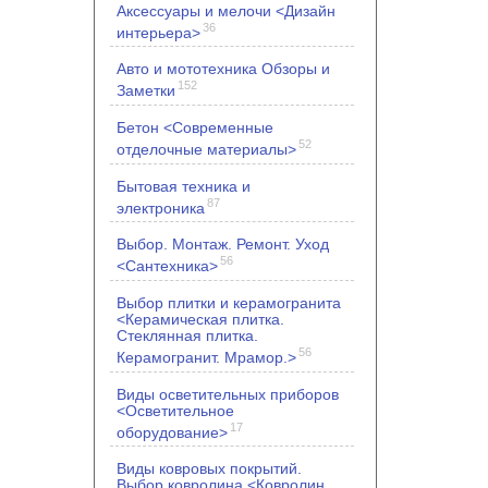
Аксессуары и мелочи <Дизайн
36
интерьера>
Авто и мототехника Обзоры и
152
Заметки
Бетон <Современные
52
отделочные материалы>
Бытовая техника и
87
электроника
Выбор. Монтаж. Ремонт. Уход
56
<Сантехника>
Выбор плитки и керамогранита
<Керамическая плитка.
Стеклянная плитка.
56
Керамогранит. Мрамор.>
Виды осветительных приборов
<Осветительное
17
оборудование>
Виды ковровых покрытий.
Выбор ковролина <Ковролин.