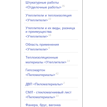
Штукатурные работы
35
<Отделочные работы>
Утеплители и теплоизоляция
22
<Утеплители>
Утеплители и их виды, разница
и преимущества
16
<Утеплители>
Область применения
3
<Утеплители>
Теплоизоляционные
14
материалы <Утеплители>
Гипсокартон
42
<Пиломатериалы>
2
ДВП <Пиломатериалы>
СМЛ - стекломагниевый лист
13
<Пиломатериалы>
Фанера, брус, вагонка