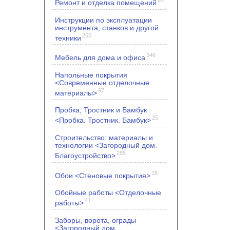
Ремонт и отделка помещений
Инструкции по эксплуатации
инструмента, станков и другой
255
техники
346
Мебель для дома и офиса
Напольные покрытия
<Современные отделочные
97
материалы>
Пробка, Тростник и Бамбук
25
<Пробка. Тростник. Бамбук>
Строительство: материалы и
технологии <Загородный дом.
285
Благоустройство>
28
Обои <Стеновые покрытия>
Обойные работы <Отделочные
41
работы>
Заборы, ворота, ограды
<Загородный дом.