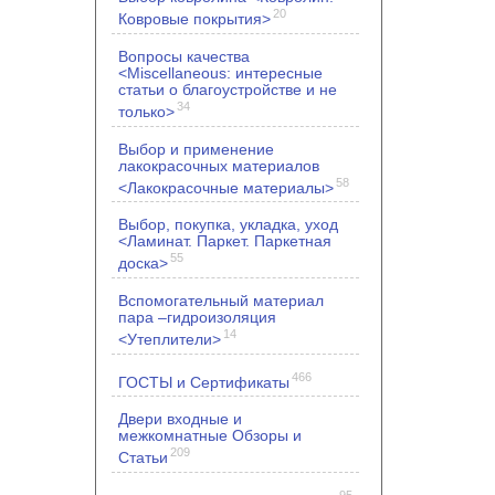
20
Ковровые покрытия>
Вопросы качества
<Miscellaneous: интересные
статьи о благоустройстве и не
34
только>
Выбор и применение
лакокрасочных материалов
58
<Лакокрасочные материалы>
Выбор, покупка, укладка, уход
<Ламинат. Паркет. Паркетная
55
доска>
Вспомогательный материал
пара –гидроизоляция
14
<Утеплители>
466
ГОСТЫ и Сертификаты
Двери входные и
межкомнатные Обзоры и
209
Статьи
95