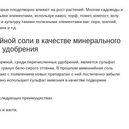
орые плодотворно влияют на рост растений. Многие садоводы и
ми элементами, используя навоз, торф, помет, компост, золу.
 культуру такими полезными элементами как: сера, магний,
нк и т.д.
ной соли в качестве минерального
удобрения
рмкой, среди перечисленных удобрений, является сульфат
е гранул бело-серого оттенка. В прошлом аммонийная соль
ако с появлением новых препаратах о ней постепенно забыли.
вно используют сульфат аммония в качестве подкормки
 следующих преимуществах:
 и азота;