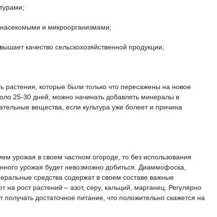
ьтурами;
 насекомыми и микроорганизмами;
овышает качество сельскохозяйственной продукции;
ть растения, которые были только что пересажены на новое
коло 25-30 дней, можно начинать добавлять минералы в
тательные вещества, если культура уже болеет и причина
ем урожая в своем частном огороде, то без использования
нного урожая будет невозможно добиться. Диаммофоска,
неральные средства содержат в своем составе важные
 на рост растений – азот, серу, кальций, марганец. Регулярно
т получать достаточное питание, что положительно скажется на