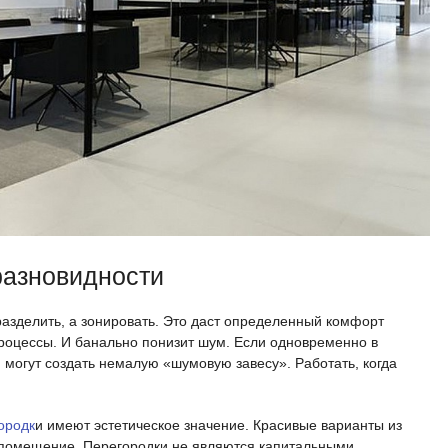
разновидности
азделить, а зонировать. Это даст определенный комфорт
оцессы. И банально понизит шум. Если одновременно в
и могут создать немалую «шумовую завесу». Работать, когда
ородк
и имеют эстетическое значение. Красивые варианты из
 помещение. Перегородки не являются капитальными