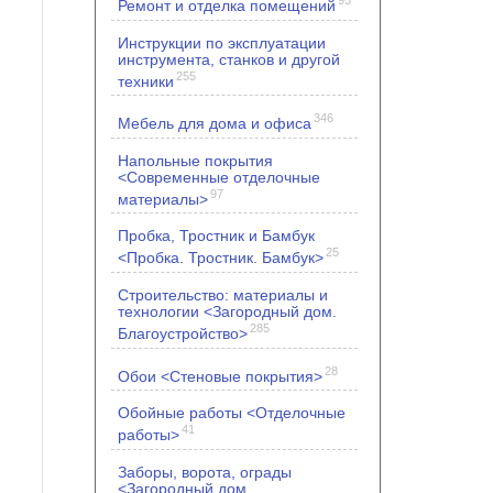
Ремонт и отделка помещений
Инструкции по эксплуатации
инструмента, станков и другой
255
техники
346
Мебель для дома и офиса
Напольные покрытия
<Современные отделочные
97
материалы>
Пробка, Тростник и Бамбук
25
<Пробка. Тростник. Бамбук>
Строительство: материалы и
технологии <Загородный дом.
285
Благоустройство>
28
Обои <Стеновые покрытия>
Обойные работы <Отделочные
41
работы>
Заборы, ворота, ограды
<Загородный дом.