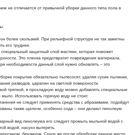
чем не отличается от привычной уборки данного типа пола в
ы:
он более скользкий. При рельефной структуре не так заметны
ть его труднее.
и специальный защитный слой мастики, которая поможет
рхности. Это пленка предотвратит повреждения материала,
мере необходимости данный слой нужно обновлять – это
уборке покрытие обязательно пылесосят, удаляя сухие пылинки,
вания разводов, царапин на светлой поверхности.
кой тряпкой, в прохладную воду можно добавлять специальные
 мыло. Использовать горячую воду не стоит.
язнения не следует применять средства с абразивами, подойдут
ованы также щелочи, особенно сода – они делают линолеум
варный вид линолеума его следует промыть мыльной водой с
той водой, насухо вытереть.
 керосином, бензином. Сразу же после обработки данное место