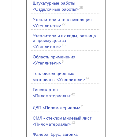
Штукатурные работы
35
<Отделочные работы>
Утеплители и теплоизоляция
22
<Утеплители>
Утеплители и их виды, разница
и преимущества
16
<Утеплители>
Область применения
3
<Утеплители>
Теплоизоляционные
14
материалы <Утеплители>
Гипсокартон
42
<Пиломатериалы>
2
ДВП <Пиломатериалы>
СМЛ - стекломагниевый лист
13
<Пиломатериалы>
Фанера, брус, вагонка