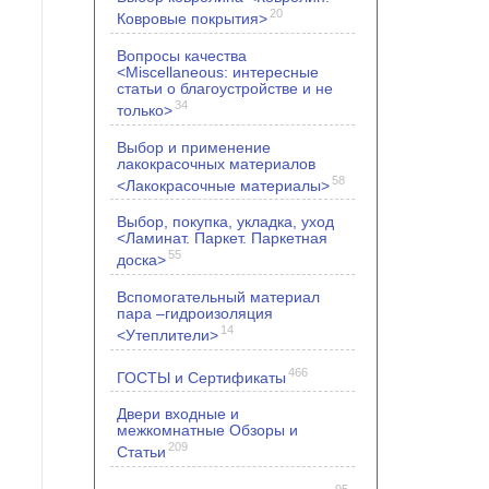
20
Ковровые покрытия>
Вопросы качества
<Miscellaneous: интересные
статьи о благоустройстве и не
34
только>
Выбор и применение
лакокрасочных материалов
58
<Лакокрасочные материалы>
Выбор, покупка, укладка, уход
<Ламинат. Паркет. Паркетная
55
доска>
Вспомогательный материал
пара –гидроизоляция
14
<Утеплители>
466
ГОСТЫ и Сертификаты
Двери входные и
межкомнатные Обзоры и
209
Статьи
95