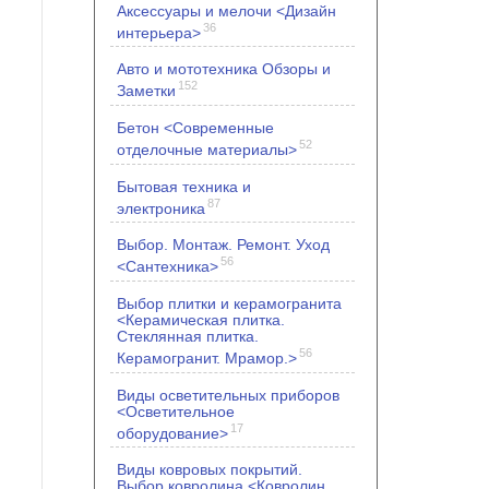
Аксессуары и мелочи <Дизайн
36
интерьера>
Авто и мототехника Обзоры и
152
Заметки
Бетон <Современные
52
отделочные материалы>
Бытовая техника и
87
электроника
Выбор. Монтаж. Ремонт. Уход
56
<Сантехника>
Выбор плитки и керамогранита
<Керамическая плитка.
Стеклянная плитка.
56
Керамогранит. Мрамор.>
Виды осветительных приборов
<Осветительное
17
оборудование>
Виды ковровых покрытий.
Выбор ковролина <Ковролин.