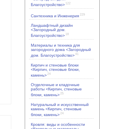
122
Благоустройство>
229
Сантехника и Инженерия
Ландшафтный дизайн
<Загородный дом.
18
Благоустройство>
Материалы и техника для
загородного дома <Загородный
41
дом. Благоустройство>
Кирпич и стеновые блоки
<Кирпич, стеновые блоки,
24
камень>
Отделочные и кладочные
работы <Кирпич, стеновые
25
блоки, камень>
Натуральный и искусственный
камень <Кирпич, стеновые
24
блоки, камень>
Кровля: виды и особенности
<Кровельные материалы.