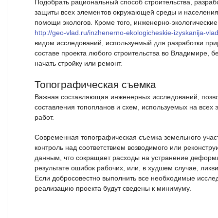
Подобрать рациональный способ строительства, разра
защиты всех элементов окружающей среды и населени
помощи экологов. Кроме того, инженерно-экологические
http://geo-vlad.ru/inzhenerno-ekologicheskie-izyskanija-vla
видом исследований, используемый для разработки при
составе проекта любого строительства во Владимире, б
начать стройку или ремонт.
Топографическая съемка
Важная составляющая инженерных исследований, позв
составления топопланов и схем, используемых на всех 
работ.
Современная топографическая съемка земельного участ
контроль над соответствием возводимого или реконстр
данным, что сокращает расходы на устранение деформац
результате ошибок рабочих, или, в худшем случае, лик
Если добросовестно выполнить все необходимые исслед
реализацию проекта будут сведены к минимуму.