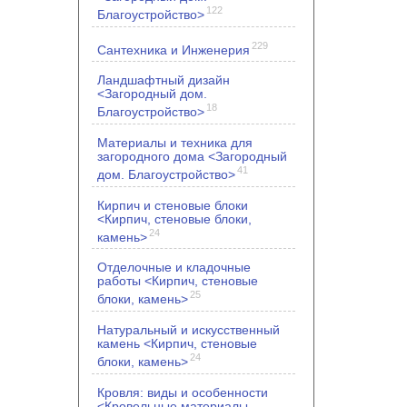
122
Благоустройство>
229
Сантехника и Инженерия
Ландшафтный дизайн
<Загородный дом.
18
Благоустройство>
Материалы и техника для
загородного дома <Загородный
41
дом. Благоустройство>
Кирпич и стеновые блоки
<Кирпич, стеновые блоки,
24
камень>
Отделочные и кладочные
работы <Кирпич, стеновые
25
блоки, камень>
Натуральный и искусственный
камень <Кирпич, стеновые
24
блоки, камень>
Кровля: виды и особенности
<Кровельные материалы.