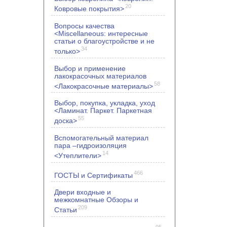
20
Ковровые покрытия>
Вопросы качества
<Miscellaneous: интересные
статьи о благоустройстве и не
34
только>
Выбор и применение
лакокрасочных материалов
58
<Лакокрасочные материалы>
Выбор, покупка, укладка, уход
<Ламинат. Паркет. Паркетная
55
доска>
Вспомогательный материал
пара –гидроизоляция
14
<Утеплители>
466
ГОСТЫ и Сертификаты
Двери входные и
межкомнатные Обзоры и
209
Статьи
95