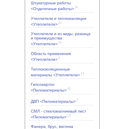
Штукатурные работы
35
<Отделочные работы>
Утеплители и теплоизоляция
22
<Утеплители>
Утеплители и их виды, разница
и преимущества
16
<Утеплители>
Область применения
3
<Утеплители>
Теплоизоляционные
14
материалы <Утеплители>
Гипсокартон
42
<Пиломатериалы>
2
ДВП <Пиломатериалы>
СМЛ - стекломагниевый лист
13
<Пиломатериалы>
Фанера, брус, вагонка