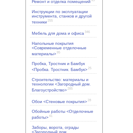
Ремонт и отделка помещений
Инструкции по эксплуатации
инструмента, станков и другой
255
техники
346
Мебель для дома и офиса
Напольные покрытия
<Современные отделочные
95
материалы>
Пробка, Тростник и Бамбук
25
<Пробка. Тростник. Бамбук>
Строительство: материалы и
технологии <Загородный дом.
285
Благоустройство>
28
Обои <Стеновые покрытия>
Обойные работы <Отделочные
41
работы>
Заборы, ворота, ограды
<Загородный дом.