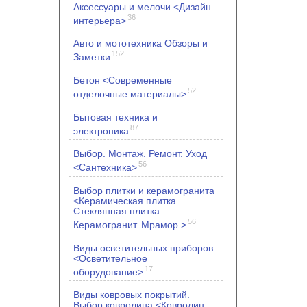
Аксессуары и мелочи <Дизайн
36
интерьера>
Авто и мототехника Обзоры и
152
Заметки
Бетон <Современные
52
отделочные материалы>
Бытовая техника и
87
электроника
Выбор. Монтаж. Ремонт. Уход
56
<Сантехника>
Выбор плитки и керамогранита
<Керамическая плитка.
Стеклянная плитка.
56
Керамогранит. Мрамор.>
Виды осветительных приборов
<Осветительное
17
оборудование>
Виды ковровых покрытий.
Выбор ковролина <Ковролин.