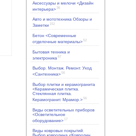
Аксессуары и мелочи <Дизайн
36
интерьера>
Авто и мототехника Обзоры и
152
Заметки
Бетон <Современные
52
отделочные материалы>
Бытовая техника и
87
электроника
Выбор. Монтаж. Ремонт. Уход
56
<Сантехника>
Выбор плитки и керамогранита
<Керамическая плитка.
Стеклянная плитка.
56
Керамогранит. Мрамор.>
Виды осветительных приборов
<Осветительное
17
оборудование>
Виды ковровых покрытий.
Выбор ковролина <Ковролин.