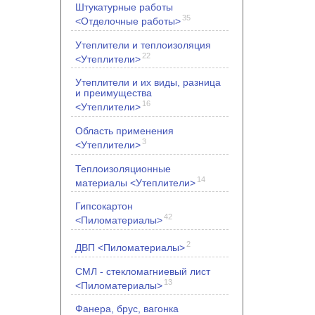
Штукатурные работы
35
<Отделочные работы>
Утеплители и теплоизоляция
22
<Утеплители>
Утеплители и их виды, разница
и преимущества
16
<Утеплители>
Область применения
3
<Утеплители>
Теплоизоляционные
14
материалы <Утеплители>
Гипсокартон
42
<Пиломатериалы>
2
ДВП <Пиломатериалы>
СМЛ - стекломагниевый лист
13
<Пиломатериалы>
Фанера, брус, вагонка