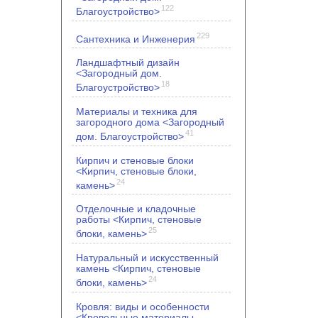
122
Благоустройство>
229
Сантехника и Инженерия
Ландшафтный дизайн
<Загородный дом.
18
Благоустройство>
Материалы и техника для
загородного дома <Загородный
41
дом. Благоустройство>
Кирпич и стеновые блоки
<Кирпич, стеновые блоки,
24
камень>
Отделочные и кладочные
работы <Кирпич, стеновые
25
блоки, камень>
Натуральный и искусственный
камень <Кирпич, стеновые
24
блоки, камень>
Кровля: виды и особенности
<Кровельные материалы.