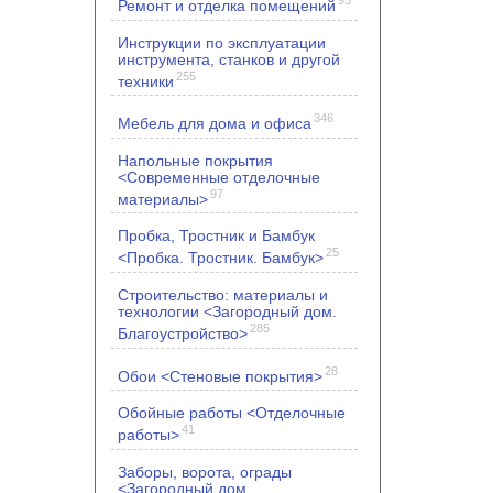
Ремонт и отделка помещений
Инструкции по эксплуатации
инструмента, станков и другой
255
техники
346
Мебель для дома и офиса
Напольные покрытия
<Современные отделочные
97
материалы>
Пробка, Тростник и Бамбук
25
<Пробка. Тростник. Бамбук>
Строительство: материалы и
технологии <Загородный дом.
285
Благоустройство>
28
Обои <Стеновые покрытия>
Обойные работы <Отделочные
41
работы>
Заборы, ворота, ограды
<Загородный дом.