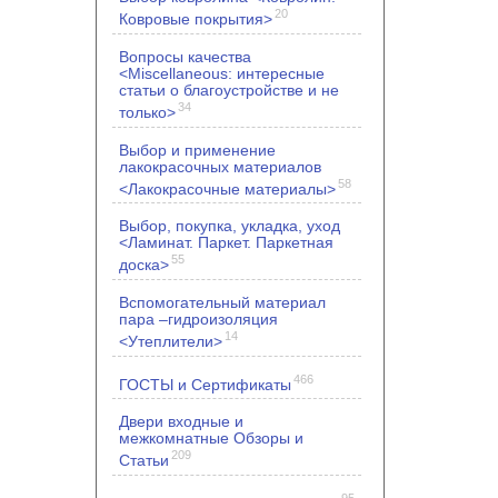
20
Ковровые покрытия>
Вопросы качества
<Miscellaneous: интересные
статьи о благоустройстве и не
34
только>
Выбор и применение
лакокрасочных материалов
58
<Лакокрасочные материалы>
Выбор, покупка, укладка, уход
<Ламинат. Паркет. Паркетная
55
доска>
Вспомогательный материал
пара –гидроизоляция
14
<Утеплители>
466
ГОСТЫ и Сертификаты
Двери входные и
межкомнатные Обзоры и
209
Статьи
95