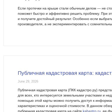
Если протечки на крыше стали обычным делом — не сто
поможет быстро и эффективно решить проблему. При эт
и получите достойный результат. Особенно если выбрат
производителя, а не экспериментировать с сомнительн
Публичная кадастровая карта: кадаст
June 29, 2026
Публичная кадастровая карта (ПКК кадастро.ру) предст
для всех, кто интересуется земельными участками и не
помощью этой карты можно получить доступ к информац
характеристиках и оценочной стоимости. В данном обзо
публичная кадастровая карта на сайте
kabastro.ru
, ее ф