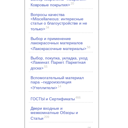
20
Ковровые покрытия>
Вопросы качества
<Miscellaneous: интересные
статьи о благоустройстве и не
34
только>
Выбор и применение
лакокрасочных материалов
58
<Лакокрасочные материалы>
Выбор, покупка, укладка, уход
<Ламинат. Паркет. Паркетная
55
доска>
Вспомогательный материал
пара –гидроизоляция
14
<Утеплители>
466
ГОСТЫ и Сертификаты
Двери входные и
межкомнатные Обзоры и
209
Статьи
95