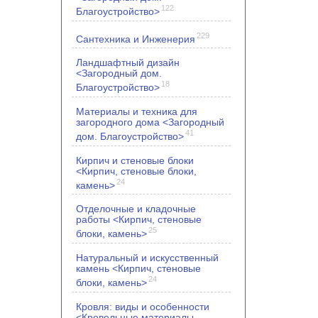
122
Благоустройство>
229
Сантехника и Инженерия
Ландшафтный дизайн
<Загородный дом.
18
Благоустройство>
Материалы и техника для
загородного дома <Загородный
41
дом. Благоустройство>
Кирпич и стеновые блоки
<Кирпич, стеновые блоки,
24
камень>
Отделочные и кладочные
работы <Кирпич, стеновые
25
блоки, камень>
Натуральный и искусственный
камень <Кирпич, стеновые
24
блоки, камень>
Кровля: виды и особенности
<Кровельные материалы.