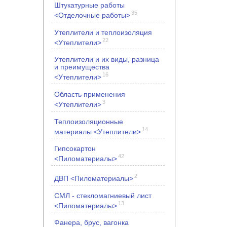
Штукатурные работы
35
<Отделочные работы>
Утеплители и теплоизоляция
22
<Утеплители>
Утеплители и их виды, разница
и преимущества
16
<Утеплители>
Область применения
3
<Утеплители>
Теплоизоляционные
14
материалы <Утеплители>
Гипсокартон
42
<Пиломатериалы>
2
ДВП <Пиломатериалы>
СМЛ - стекломагниевый лист
13
<Пиломатериалы>
Фанера, брус, вагонка