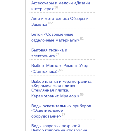
Аксессуары и мелочи <Дизайн
36
интерьера>
Авто и мототехника Обзоры и
152
Заметки
Бетон <Современные
52
отделочные материалы>
Бытовая техника и
87
электроника
Выбор. Монтаж. Ремонт. Уход
56
<Сантехника>
Выбор плитки и керамогранита
<Керамическая плитка.
Стеклянная плитка.
56
Керамогранит. Мрамор.>
Виды осветительных приборов
<Осветительное
17
оборудование>
Виды ковровых покрытий.
Выбор ковролина <Ковролин.