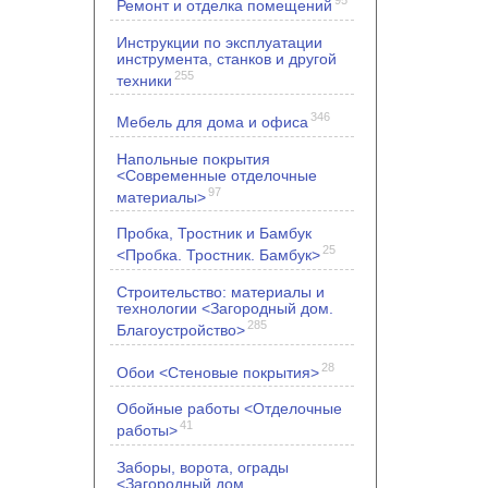
Ремонт и отделка помещений
Инструкции по эксплуатации
инструмента, станков и другой
255
техники
346
Мебель для дома и офиса
Напольные покрытия
<Современные отделочные
97
материалы>
Пробка, Тростник и Бамбук
25
<Пробка. Тростник. Бамбук>
Строительство: материалы и
технологии <Загородный дом.
285
Благоустройство>
28
Обои <Стеновые покрытия>
Обойные работы <Отделочные
41
работы>
Заборы, ворота, ограды
<Загородный дом.