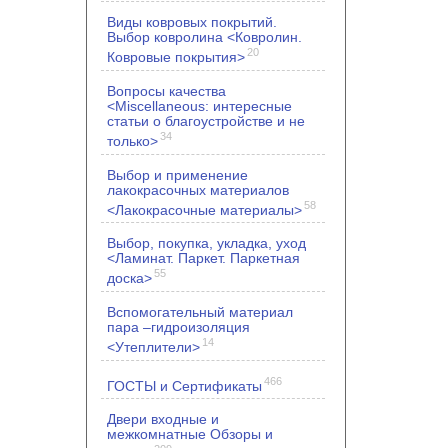
Виды ковровых покрытий.
Выбор ковролина <Ковролин.
20
Ковровые покрытия>
Вопросы качества
<Miscellaneous: интересные
статьи о благоустройстве и не
34
только>
Выбор и применение
лакокрасочных материалов
58
<Лакокрасочные материалы>
Выбор, покупка, укладка, уход
<Ламинат. Паркет. Паркетная
55
доска>
Вспомогательный материал
пара –гидроизоляция
14
<Утеплители>
466
ГОСТЫ и Сертификаты
Двери входные и
межкомнатные Обзоры и