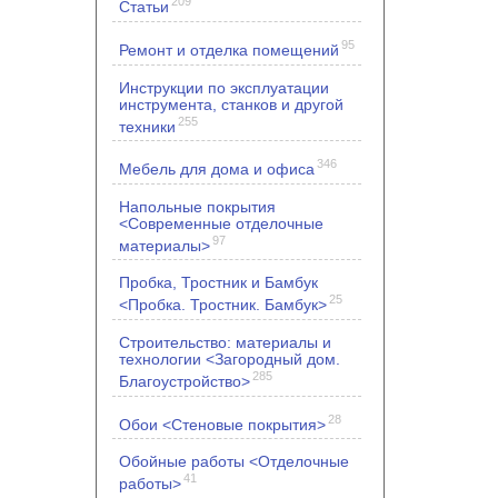
209
Статьи
95
Ремонт и отделка помещений
Инструкции по эксплуатации
инструмента, станков и другой
255
техники
346
Мебель для дома и офиса
Напольные покрытия
<Современные отделочные
97
материалы>
Пробка, Тростник и Бамбук
25
<Пробка. Тростник. Бамбук>
Строительство: материалы и
технологии <Загородный дом.
285
Благоустройство>
28
Обои <Стеновые покрытия>
Обойные работы <Отделочные
41
работы>