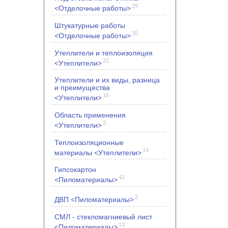
29
<Отделочные работы>
Штукатурные работы
35
<Отделочные работы>
Утеплители и теплоизоляция
22
<Утеплители>
Утеплители и их виды, разница
и преимущества
16
<Утеплители>
Область применения
3
<Утеплители>
Теплоизоляционные
14
материалы <Утеплители>
Гипсокартон
42
<Пиломатериалы>
2
ДВП <Пиломатериалы>
СМЛ - стекломагниевый лист
13
<Пиломатериалы>