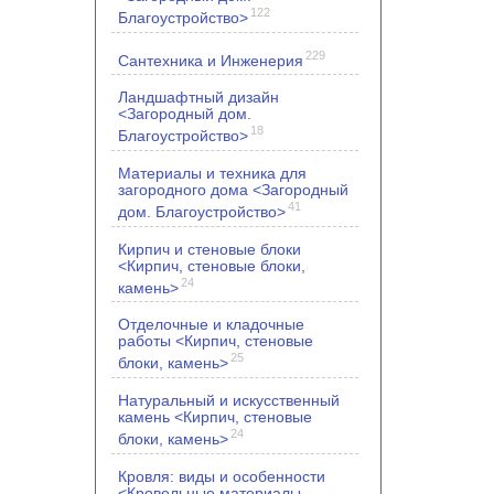
122
Благоустройство>
229
Сантехника и Инженерия
Ландшафтный дизайн
<Загородный дом.
18
Благоустройство>
Материалы и техника для
загородного дома <Загородный
41
дом. Благоустройство>
Кирпич и стеновые блоки
<Кирпич, стеновые блоки,
24
камень>
Отделочные и кладочные
работы <Кирпич, стеновые
25
блоки, камень>
Натуральный и искусственный
камень <Кирпич, стеновые
24
блоки, камень>
Кровля: виды и особенности
<Кровельные материалы.