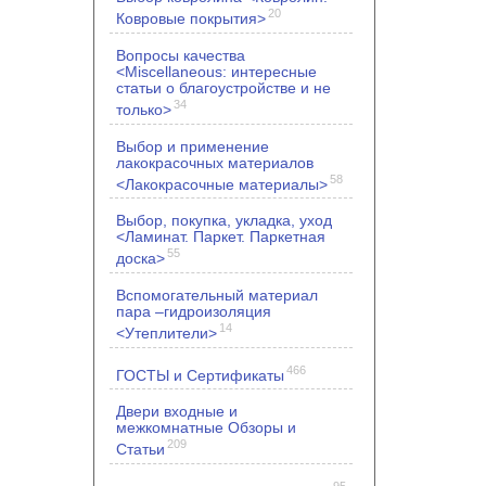
20
Ковровые покрытия>
Вопросы качества
<Miscellaneous: интересные
статьи о благоустройстве и не
34
только>
Выбор и применение
лакокрасочных материалов
58
<Лакокрасочные материалы>
Выбор, покупка, укладка, уход
<Ламинат. Паркет. Паркетная
55
доска>
Вспомогательный материал
пара –гидроизоляция
14
<Утеплители>
466
ГОСТЫ и Сертификаты
Двери входные и
межкомнатные Обзоры и
209
Статьи
95