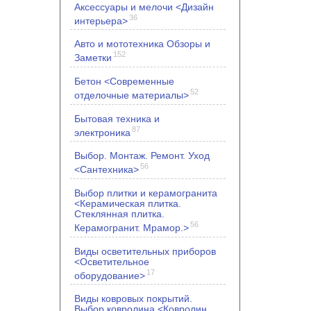
Аксессуары и мелочи <Дизайн
36
интерьера>
Авто и мототехника Обзоры и
152
Заметки
Бетон <Современные
52
отделочные материалы>
Бытовая техника и
87
электроника
Выбор. Монтаж. Ремонт. Уход
56
<Сантехника>
Выбор плитки и керамогранита
<Керамическая плитка.
Стеклянная плитка.
56
Керамогранит. Мрамор.>
Виды осветительных приборов
<Осветительное
17
оборудование>
Виды ковровых покрытий.
Выбор ковролина <Ковролин.