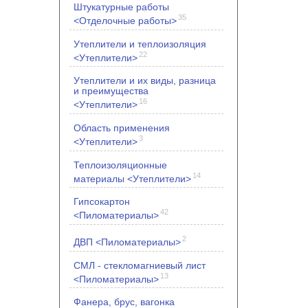
Штукатурные работы
35
<Отделочные работы>
Утеплители и теплоизоляция
22
<Утеплители>
Утеплители и их виды, разница
и преимущества
16
<Утеплители>
Область применения
3
<Утеплители>
Теплоизоляционные
14
материалы <Утеплители>
Гипсокартон
42
<Пиломатериалы>
2
ДВП <Пиломатериалы>
СМЛ - стекломагниевый лист
13
<Пиломатериалы>
Фанера, брус, вагонка