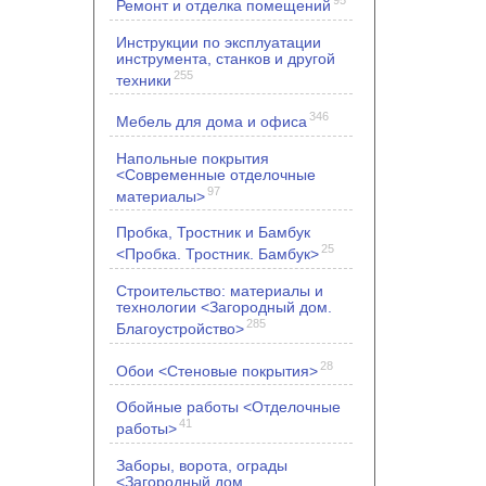
Ремонт и отделка помещений
Инструкции по эксплуатации
инструмента, станков и другой
255
техники
346
Мебель для дома и офиса
Напольные покрытия
<Современные отделочные
97
материалы>
Пробка, Тростник и Бамбук
25
<Пробка. Тростник. Бамбук>
Строительство: материалы и
технологии <Загородный дом.
285
Благоустройство>
28
Обои <Стеновые покрытия>
Обойные работы <Отделочные
41
работы>
Заборы, ворота, ограды
<Загородный дом.