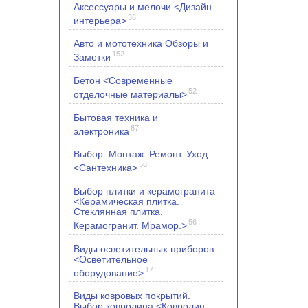
Аксессуары и мелочи <Дизайн
36
интерьера>
Авто и мототехника Обзоры и
152
Заметки
Бетон <Современные
52
отделочные материалы>
Бытовая техника и
87
электроника
Выбор. Монтаж. Ремонт. Уход
56
<Сантехника>
Выбор плитки и керамогранита
<Керамическая плитка.
Стеклянная плитка.
56
Керамогранит. Мрамор.>
Виды осветительных приборов
<Осветительное
17
оборудование>
Виды ковровых покрытий.
Выбор ковролина <Ковролин.