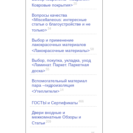
20
Ковровые покрытия>
Вопросы качества
<Miscellaneous: интересные
статьи о благоустройстве и не
34
только>
Выбор и применение
лакокрасочных материалов
58
<Лакокрасочные материалы>
Выбор, покупка, укладка, уход
<Ламинат. Паркет. Паркетная
55
доска>
Вспомогательный материал
пара –гидроизоляция
14
<Утеплители>
466
ГОСТЫ и Сертификаты
Двери входные и
межкомнатные Обзоры и
209
Статьи
95