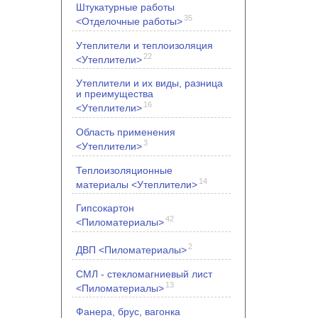
Штукатурные работы
35
<Отделочные работы>
Утеплители и теплоизоляция
22
<Утеплители>
Утеплители и их виды, разница
и преимущества
16
<Утеплители>
Область применения
3
<Утеплители>
Теплоизоляционные
14
материалы <Утеплители>
Гипсокартон
42
<Пиломатериалы>
2
ДВП <Пиломатериалы>
СМЛ - стекломагниевый лист
13
<Пиломатериалы>
Фанера, брус, вагонка