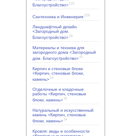
122
Благоустройство>
229
Сантехника и Инженерия
Ландшафтный дизайн
<Загородный дом.
18
Благоустройство>
Материалы и техника для
загородного дома <Загородный
41
дом. Благоустройство>
Кирпич и стеновые блоки
<Кирпич, стеновые блоки,
24
камень>
Отделочные и кладочные
работы <Кирпич, стеновые
25
блоки, камень>
Натуральный и искусственный
камень <Кирпич, стеновые
24
блоки, камень>
Кровля: виды и особенности
<Кровельные материалы.