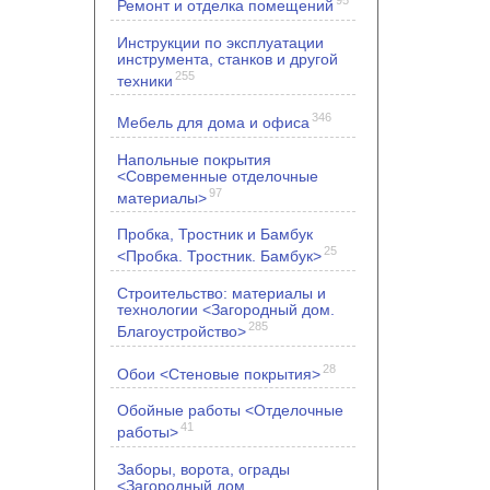
Ремонт и отделка помещений
Инструкции по эксплуатации
инструмента, станков и другой
255
техники
346
Мебель для дома и офиса
Напольные покрытия
<Современные отделочные
97
материалы>
Пробка, Тростник и Бамбук
25
<Пробка. Тростник. Бамбук>
Строительство: материалы и
технологии <Загородный дом.
285
Благоустройство>
28
Обои <Стеновые покрытия>
Обойные работы <Отделочные
41
работы>
Заборы, ворота, ограды
<Загородный дом.