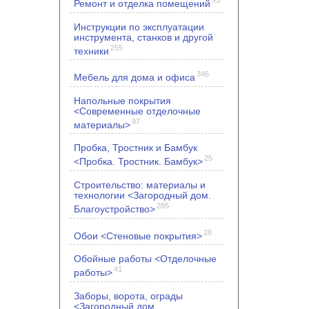
Ремонт и отделка помещений
Инструкции по эксплуатации
инструмента, станков и другой
255
техники
346
Мебель для дома и офиса
Напольные покрытия
<Современные отделочные
97
материалы>
Пробка, Тростник и Бамбук
25
<Пробка. Тростник. Бамбук>
Строительство: материалы и
технологии <Загородный дом.
285
Благоустройство>
28
Обои <Стеновые покрытия>
Обойные работы <Отделочные
41
работы>
Заборы, ворота, ограды
<Загородный дом.