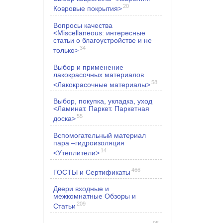
20
Ковровые покрытия>
Вопросы качества
<Miscellaneous: интересные
статьи о благоустройстве и не
34
только>
Выбор и применение
лакокрасочных материалов
58
<Лакокрасочные материалы>
Выбор, покупка, укладка, уход
<Ламинат. Паркет. Паркетная
55
доска>
Вспомогательный материал
пара –гидроизоляция
14
<Утеплители>
466
ГОСТЫ и Сертификаты
Двери входные и
межкомнатные Обзоры и
209
Статьи
95