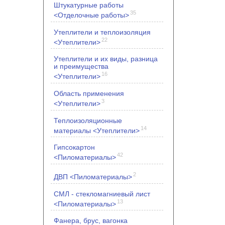
Штукатурные работы
35
<Отделочные работы>
Утеплители и теплоизоляция
22
<Утеплители>
Утеплители и их виды, разница
и преимущества
16
<Утеплители>
Область применения
3
<Утеплители>
Теплоизоляционные
14
материалы <Утеплители>
Гипсокартон
42
<Пиломатериалы>
2
ДВП <Пиломатериалы>
СМЛ - стекломагниевый лист
13
<Пиломатериалы>
Фанера, брус, вагонка