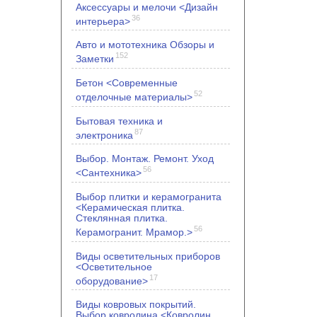
Аксессуары и мелочи <Дизайн
36
интерьера>
Авто и мототехника Обзоры и
152
Заметки
Бетон <Современные
52
отделочные материалы>
Бытовая техника и
87
электроника
Выбор. Монтаж. Ремонт. Уход
56
<Сантехника>
Выбор плитки и керамогранита
<Керамическая плитка.
Стеклянная плитка.
56
Керамогранит. Мрамор.>
Виды осветительных приборов
<Осветительное
17
оборудование>
Виды ковровых покрытий.
Выбор ковролина <Ковролин.