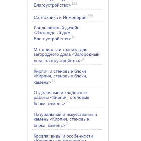
122
Благоустройство>
229
Сантехника и Инженерия
Ландшафтный дизайн
<Загородный дом.
18
Благоустройство>
Материалы и техника для
загородного дома <Загородный
41
дом. Благоустройство>
Кирпич и стеновые блоки
<Кирпич, стеновые блоки,
24
камень>
Отделочные и кладочные
работы <Кирпич, стеновые
25
блоки, камень>
Натуральный и искусственный
камень <Кирпич, стеновые
24
блоки, камень>
Кровля: виды и особенности
<Кровельные материалы.