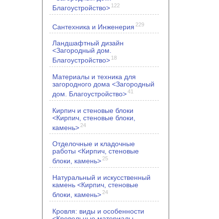
122
Благоустройство>
229
Сантехника и Инженерия
Ландшафтный дизайн
<Загородный дом.
18
Благоустройство>
Материалы и техника для
загородного дома <Загородный
41
дом. Благоустройство>
Кирпич и стеновые блоки
<Кирпич, стеновые блоки,
24
камень>
Отделочные и кладочные
работы <Кирпич, стеновые
25
блоки, камень>
Натуральный и искусственный
камень <Кирпич, стеновые
24
блоки, камень>
Кровля: виды и особенности
<Кровельные материалы.