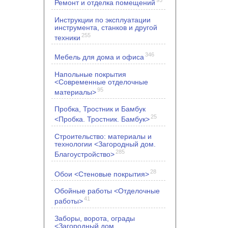
Ремонт и отделка помещений
Инструкции по эксплуатации
инструмента, станков и другой
255
техники
346
Мебель для дома и офиса
Напольные покрытия
<Современные отделочные
95
материалы>
Пробка, Тростник и Бамбук
25
<Пробка. Тростник. Бамбук>
Строительство: материалы и
технологии <Загородный дом.
285
Благоустройство>
28
Обои <Стеновые покрытия>
Обойные работы <Отделочные
41
работы>
Заборы, ворота, ограды
<Загородный дом.