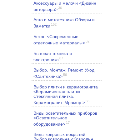
Аксессуары и мелочи <Дизайн
36
интерьера>
Авто и мототехника Обзоры и
152
Заметки
Бетон <Современные
52
отделочные материалы>
Бытовая техника и
87
электроника
Выбор. Монтаж. Ремонт. Уход
56
<Сантехника>
Выбор плитки и керамогранита
<Керамическая плитка.
Стеклянная плитка.
56
Керамогранит. Мрамор.>
Виды осветительных приборов
<Осветительное
17
оборудование>
Виды ковровых покрытий.
Выбор ковролина <Ковролин.