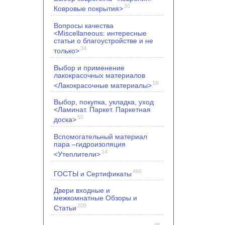
20
Ковровые покрытия>
Вопросы качества
<Miscellaneous: интересные
статьи о благоустройстве и не
34
только>
Выбор и применение
лакокрасочных материалов
58
<Лакокрасочные материалы>
Выбор, покупка, укладка, уход
<Ламинат. Паркет. Паркетная
55
доска>
Вспомогательный материал
пара –гидроизоляция
14
<Утеплители>
466
ГОСТЫ и Сертификаты
Двери входные и
межкомнатные Обзоры и
209
Статьи
95