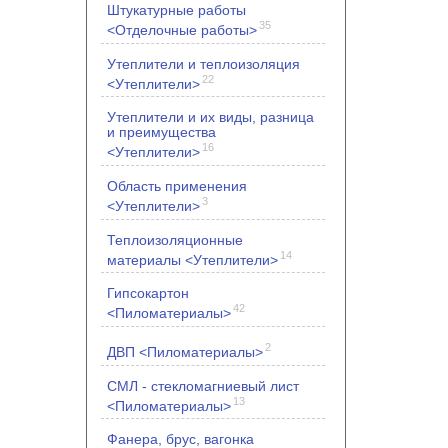
Штукатурные работы
35
<Отделочные работы>
Утеплители и теплоизоляция
22
<Утеплители>
Утеплители и их виды, разница
и преимущества
16
<Утеплители>
Область применения
3
<Утеплители>
Теплоизоляционные
14
материалы <Утеплители>
Гипсокартон
42
<Пиломатериалы>
2
ДВП <Пиломатериалы>
СМЛ - стекломагниевый лист
13
<Пиломатериалы>
Фанера, брус, вагонка