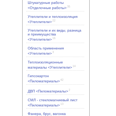
Штукатурные работы
35
<Отделочные работы>
Утеплители и теплоизоляция
22
<Утеплители>
Утеплители и их виды, разница
и преимущества
16
<Утеплители>
Область применения
3
<Утеплители>
Теплоизоляционные
14
материалы <Утеплители>
Гипсокартон
42
<Пиломатериалы>
2
ДВП <Пиломатериалы>
СМЛ - стекломагниевый лист
13
<Пиломатериалы>
Фанера, брус, вагонка