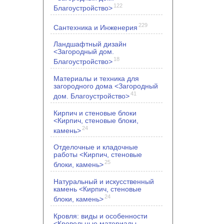
122
Благоустройство>
229
Сантехника и Инженерия
Ландшафтный дизайн
<Загородный дом.
18
Благоустройство>
Материалы и техника для
загородного дома <Загородный
41
дом. Благоустройство>
Кирпич и стеновые блоки
<Кирпич, стеновые блоки,
24
камень>
Отделочные и кладочные
работы <Кирпич, стеновые
25
блоки, камень>
Натуральный и искусственный
камень <Кирпич, стеновые
24
блоки, камень>
Кровля: виды и особенности
<Кровельные материалы.