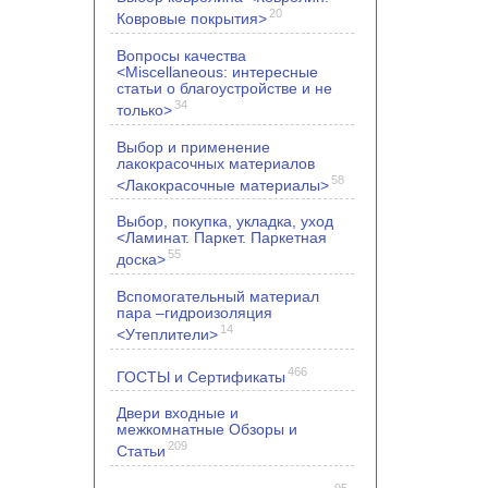
20
Ковровые покрытия>
Вопросы качества
<Miscellaneous: интересные
статьи о благоустройстве и не
34
только>
Выбор и применение
лакокрасочных материалов
58
<Лакокрасочные материалы>
Выбор, покупка, укладка, уход
<Ламинат. Паркет. Паркетная
55
доска>
Вспомогательный материал
пара –гидроизоляция
14
<Утеплители>
466
ГОСТЫ и Сертификаты
Двери входные и
межкомнатные Обзоры и
209
Статьи
95