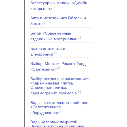
Аксессуары и мелочи <Дизайн
36
интерьера>
Авто и мототехника Обзоры и
152
Заметки
Бетон <Современные
52
отделочные материалы>
Бытовая техника и
87
электроника
Выбор. Монтаж. Ремонт. Уход
56
<Сантехника>
Выбор плитки и керамогранита
<Керамическая плитка.
Стеклянная плитка.
56
Керамогранит. Мрамор.>
Виды осветительных приборов
<Осветительное
17
оборудование>
Виды ковровых покрытий.
Выбор ковролина <Ковролин.