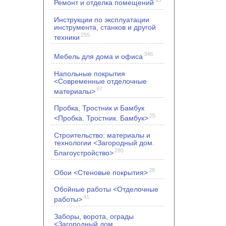
Ремонт и отделка помещений
Инструкции по эксплуатации
инструмента, станков и другой
255
техники
346
Мебель для дома и офиса
Напольные покрытия
<Современные отделочные
97
материалы>
Пробка, Тростник и Бамбук
25
<Пробка. Тростник. Бамбук>
Строительство: материалы и
технологии <Загородный дом.
285
Благоустройство>
28
Обои <Стеновые покрытия>
Обойные работы <Отделочные
41
работы>
Заборы, ворота, ограды
<Загородный дом.