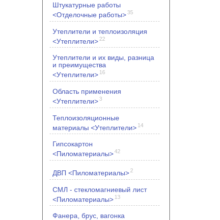
Штукатурные работы
35
<Отделочные работы>
Утеплители и теплоизоляция
22
<Утеплители>
Утеплители и их виды, разница
и преимущества
16
<Утеплители>
Область применения
3
<Утеплители>
Теплоизоляционные
14
материалы <Утеплители>
Гипсокартон
42
<Пиломатериалы>
2
ДВП <Пиломатериалы>
СМЛ - стекломагниевый лист
13
<Пиломатериалы>
Фанера, брус, вагонка