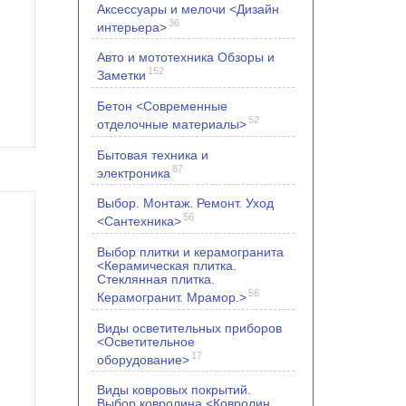
Аксессуары и мелочи <Дизайн
36
интерьера>
Авто и мототехника Обзоры и
152
Заметки
Бетон <Современные
52
отделочные материалы>
Бытовая техника и
87
электроника
Выбор. Монтаж. Ремонт. Уход
56
<Сантехника>
Выбор плитки и керамогранита
<Керамическая плитка.
Стеклянная плитка.
56
Керамогранит. Мрамор.>
Виды осветительных приборов
<Осветительное
17
оборудование>
Виды ковровых покрытий.
Выбор ковролина <Ковролин.