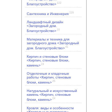
122
Благоустройство>
229
Сантехника и Инженерия
Ландшафтный дизайн
<Загородный дом.
18
Благоустройство>
Материалы и техника для
загородного дома <Загородный
41
дом. Благоустройство>
Кирпич и стеновые блоки
<Кирпич, стеновые блоки,
24
камень>
Отделочные и кладочные
работы <Кирпич, стеновые
25
блоки, камень>
Натуральный и искусственный
камень <Кирпич, стеновые
24
блоки, камень>
Кровля: виды и особенности
<Кровельные материалы.