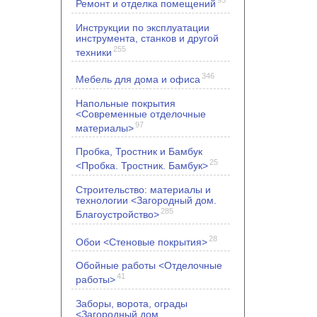
Ремонт и отделка помещений
Инструкции по эксплуатации
инструмента, станков и другой
255
техники
346
Мебель для дома и офиса
Напольные покрытия
<Современные отделочные
97
материалы>
Пробка, Тростник и Бамбук
25
<Пробка. Тростник. Бамбук>
Строительство: материалы и
технологии <Загородный дом.
285
Благоустройство>
28
Обои <Стеновые покрытия>
Обойные работы <Отделочные
41
работы>
Заборы, ворота, ограды
<Загородный дом.