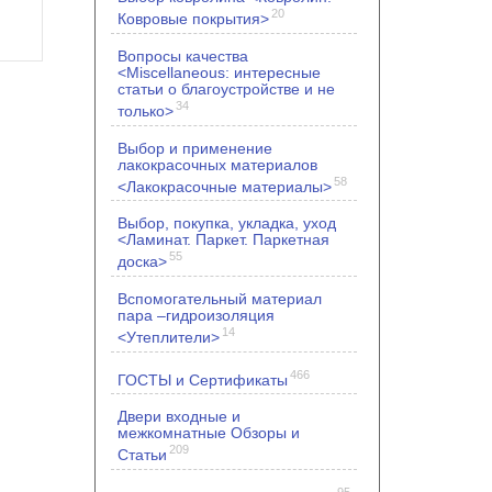
20
Ковровые покрытия>
Вопросы качества
<Miscellaneous: интересные
статьи о благоустройстве и не
34
только>
Выбор и применение
лакокрасочных материалов
58
<Лакокрасочные материалы>
Выбор, покупка, укладка, уход
<Ламинат. Паркет. Паркетная
55
доска>
Вспомогательный материал
пара –гидроизоляция
14
<Утеплители>
466
ГОСТЫ и Сертификаты
Двери входные и
межкомнатные Обзоры и
209
Статьи
95