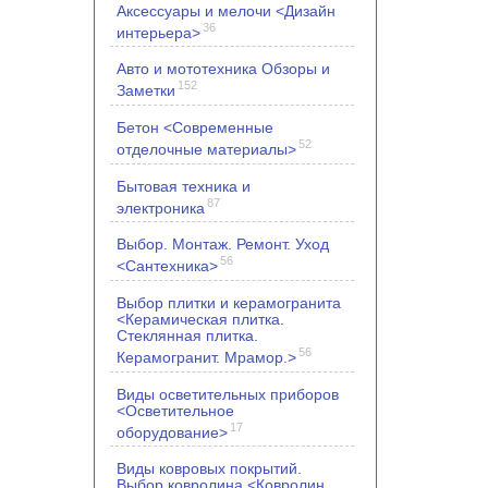
Аксессуары и мелочи <Дизайн
36
интерьера>
Авто и мототехника Обзоры и
152
Заметки
Бетон <Современные
52
отделочные материалы>
Бытовая техника и
87
электроника
Выбор. Монтаж. Ремонт. Уход
56
<Сантехника>
Выбор плитки и керамогранита
<Керамическая плитка.
Стеклянная плитка.
56
Керамогранит. Мрамор.>
Виды осветительных приборов
<Осветительное
17
оборудование>
Виды ковровых покрытий.
Выбор ковролина <Ковролин.