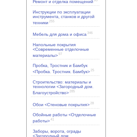
Ремонт и отделка помещений
Инструкции по эксплуатации
инструмента, станков и другой
255
техники
346
Мебель для дома и офиса
Напольные покрытия
<Современные отделочные
97
материалы>
Пробка, Тростник и Бамбук
25
<Пробка. Тростник. Бамбук>
Строительство: материалы и
технологии <Загородный дом.
285
Благоустройство>
28
Обои <Стеновые покрытия>
Обойные работы <Отделочные
41
работы>
Заборы, ворота, ограды
<Загородный дом.