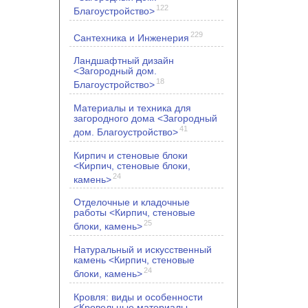
122
Благоустройство>
229
Сантехника и Инженерия
Ландшафтный дизайн
<Загородный дом.
18
Благоустройство>
Материалы и техника для
загородного дома <Загородный
41
дом. Благоустройство>
Кирпич и стеновые блоки
<Кирпич, стеновые блоки,
24
камень>
Отделочные и кладочные
работы <Кирпич, стеновые
25
блоки, камень>
Натуральный и искусственный
камень <Кирпич, стеновые
24
блоки, камень>
Кровля: виды и особенности
<Кровельные материалы.