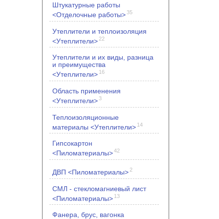
Штукатурные работы
35
<Отделочные работы>
Утеплители и теплоизоляция
22
<Утеплители>
Утеплители и их виды, разница
и преимущества
16
<Утеплители>
Область применения
3
<Утеплители>
Теплоизоляционные
14
материалы <Утеплители>
Гипсокартон
42
<Пиломатериалы>
2
ДВП <Пиломатериалы>
СМЛ - стекломагниевый лист
13
<Пиломатериалы>
Фанера, брус, вагонка