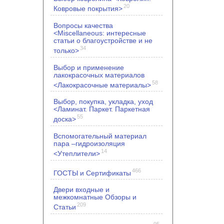
20
Ковровые покрытия>
Вопросы качества
<Miscellaneous: интересные
статьи о благоустройстве и не
34
только>
Выбор и применение
лакокрасочных материалов
58
<Лакокрасочные материалы>
Выбор, покупка, укладка, уход
<Ламинат. Паркет. Паркетная
55
доска>
Вспомогательный материал
пара –гидроизоляция
14
<Утеплители>
466
ГОСТЫ и Сертификаты
Двери входные и
межкомнатные Обзоры и
209
Статьи
95