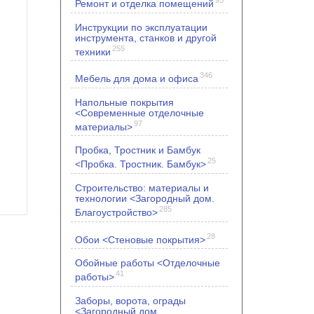
Ремонт и отделка помещений
Инструкции по эксплуатации
инструмента, станков и другой
255
техники
346
Мебель для дома и офиса
Напольные покрытия
<Современные отделочные
97
материалы>
Пробка, Тростник и Бамбук
25
<Пробка. Тростник. Бамбук>
Строительство: материалы и
технологии <Загородный дом.
285
Благоустройство>
28
Обои <Стеновые покрытия>
Обойные работы <Отделочные
41
работы>
Заборы, ворота, ограды
<Загородный дом.