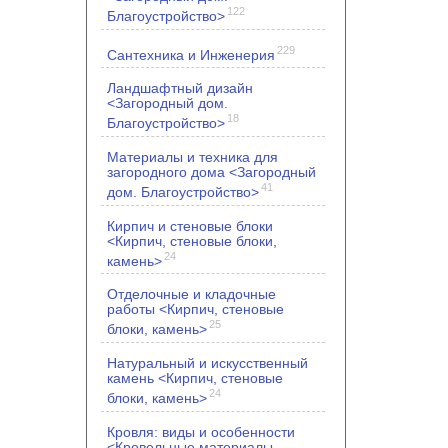
122
Благоустройство>
229
Сантехника и Инженерия
Ландшафтный дизайн
<Загородный дом.
18
Благоустройство>
Материалы и техника для
загородного дома <Загородный
41
дом. Благоустройство>
Кирпич и стеновые блоки
<Кирпич, стеновые блоки,
24
камень>
Отделочные и кладочные
работы <Кирпич, стеновые
25
блоки, камень>
Натуральный и искусственный
камень <Кирпич, стеновые
24
блоки, камень>
Кровля: виды и особенности
<Кровельные материалы.