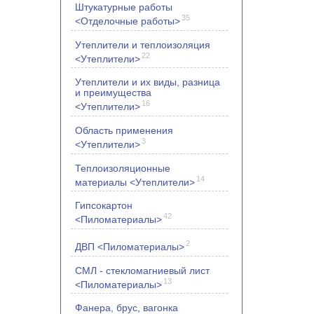
Штукатурные работы
35
<Отделочные работы>
Утеплители и теплоизоляция
22
<Утеплители>
Утеплители и их виды, разница
и преимущества
16
<Утеплители>
Область применения
3
<Утеплители>
Теплоизоляционные
14
материалы <Утеплители>
Гипсокартон
42
<Пиломатериалы>
2
ДВП <Пиломатериалы>
СМЛ - стекломагниевый лист
13
<Пиломатериалы>
Фанера, брус, вагонка