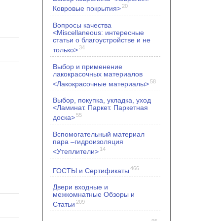
20
Ковровые покрытия>
Вопросы качества
<Miscellaneous: интересные
статьи о благоустройстве и не
34
только>
Выбор и применение
лакокрасочных материалов
58
<Лакокрасочные материалы>
Выбор, покупка, укладка, уход
<Ламинат. Паркет. Паркетная
55
доска>
Вспомогательный материал
пара –гидроизоляция
14
<Утеплители>
466
ГОСТЫ и Сертификаты
Двери входные и
межкомнатные Обзоры и
209
Статьи
95