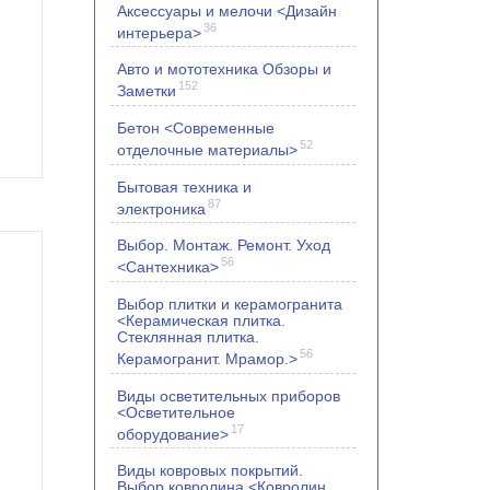
Аксессуары и мелочи <Дизайн
36
интерьера>
Авто и мототехника Обзоры и
152
Заметки
Бетон <Современные
52
отделочные материалы>
Бытовая техника и
87
электроника
Выбор. Монтаж. Ремонт. Уход
56
<Сантехника>
Выбор плитки и керамогранита
<Керамическая плитка.
Стеклянная плитка.
56
Керамогранит. Мрамор.>
Виды осветительных приборов
<Осветительное
17
оборудование>
Виды ковровых покрытий.
Выбор ковролина <Ковролин.