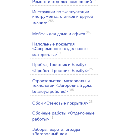
Ремонт и отделка помещений
Инструкции по эксплуатации
инструмента, станков и другой
255
техники
346
Мебель для дома и офиса
Напольные покрытия
<Современные отделочные
97
материалы>
Пробка, Тростник и Бамбук
25
<Пробка. Тростник. Бамбук>
Строительство: материалы и
технологии <Загородный дом.
285
Благоустройство>
28
Обои <Стеновые покрытия>
Обойные работы <Отделочные
41
работы>
Заборы, ворота, ограды
<Загородный дом.