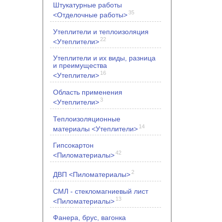
Штукатурные работы
35
<Отделочные работы>
Утеплители и теплоизоляция
22
<Утеплители>
Утеплители и их виды, разница
и преимущества
16
<Утеплители>
Область применения
3
<Утеплители>
Теплоизоляционные
14
материалы <Утеплители>
Гипсокартон
42
<Пиломатериалы>
2
ДВП <Пиломатериалы>
СМЛ - стекломагниевый лист
13
<Пиломатериалы>
Фанера, брус, вагонка