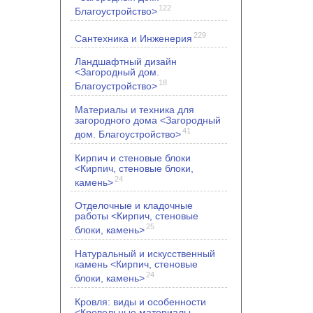
122
Благоустройство>
229
Сантехника и Инженерия
Ландшафтный дизайн
<Загородный дом.
18
Благоустройство>
Материалы и техника для
загородного дома <Загородный
41
дом. Благоустройство>
Кирпич и стеновые блоки
<Кирпич, стеновые блоки,
24
камень>
Отделочные и кладочные
работы <Кирпич, стеновые
25
блоки, камень>
Натуральный и искусственный
камень <Кирпич, стеновые
24
блоки, камень>
Кровля: виды и особенности
<Кровельные материалы.