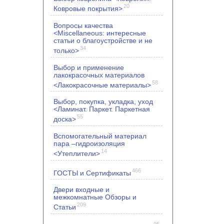
20
Ковровые покрытия>
Вопросы качества
<Miscellaneous: интересные
статьи о благоустройстве и не
34
только>
Выбор и применение
лакокрасочных материалов
58
<Лакокрасочные материалы>
Выбор, покупка, укладка, уход
<Ламинат. Паркет. Паркетная
55
доска>
Вспомогательный материал
пара –гидроизоляция
14
<Утеплители>
466
ГОСТЫ и Сертификаты
Двери входные и
межкомнатные Обзоры и
209
Статьи
95