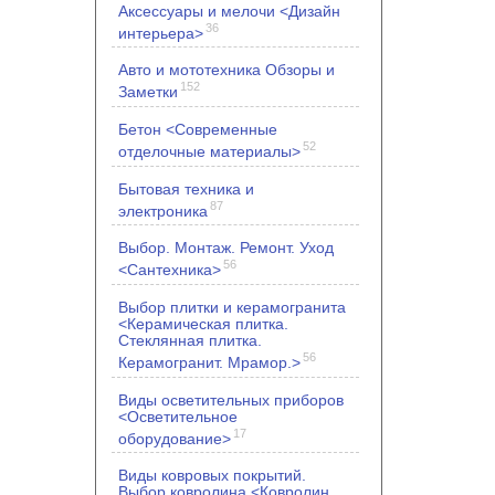
Аксессуары и мелочи <Дизайн
36
интерьера>
Авто и мототехника Обзоры и
152
Заметки
Бетон <Современные
52
отделочные материалы>
Бытовая техника и
87
электроника
Выбор. Монтаж. Ремонт. Уход
56
<Сантехника>
Выбор плитки и керамогранита
<Керамическая плитка.
Стеклянная плитка.
56
Керамогранит. Мрамор.>
Виды осветительных приборов
<Осветительное
17
оборудование>
Виды ковровых покрытий.
Выбор ковролина <Ковролин.