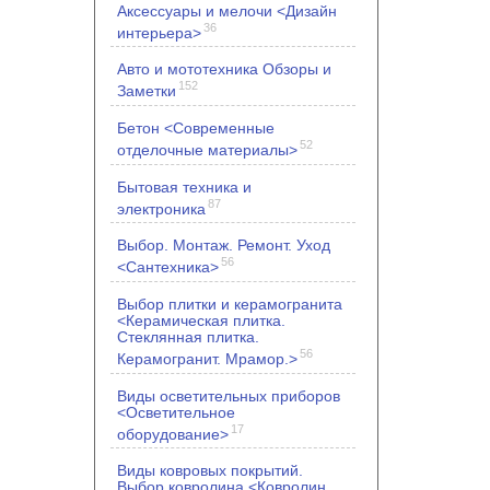
Аксессуары и мелочи <Дизайн
36
интерьера>
Авто и мототехника Обзоры и
152
Заметки
Бетон <Современные
52
отделочные материалы>
Бытовая техника и
87
электроника
Выбор. Монтаж. Ремонт. Уход
56
<Сантехника>
Выбор плитки и керамогранита
<Керамическая плитка.
Стеклянная плитка.
56
Керамогранит. Мрамор.>
Виды осветительных приборов
<Осветительное
17
оборудование>
Виды ковровых покрытий.
Выбор ковролина <Ковролин.