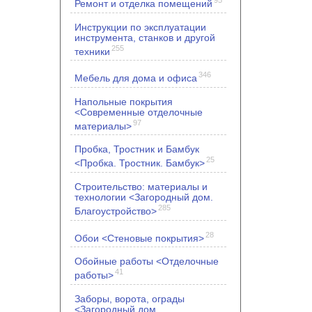
Ремонт и отделка помещений
Инструкции по эксплуатации
инструмента, станков и другой
255
техники
346
Мебель для дома и офиса
Напольные покрытия
<Современные отделочные
97
материалы>
Пробка, Тростник и Бамбук
25
<Пробка. Тростник. Бамбук>
Строительство: материалы и
технологии <Загородный дом.
285
Благоустройство>
28
Обои <Стеновые покрытия>
Обойные работы <Отделочные
41
работы>
Заборы, ворота, ограды
<Загородный дом.