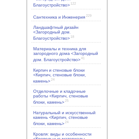
122
Благоустройство>
229
Сантехника и Инженерия
Ландшафтный дизайн
<Загородный дом.
18
Благоустройство>
Материалы и техника для
загородного дома <Загородный
41
дом. Благоустройство>
Кирпич и стеновые блоки
<Кирпич, стеновые блоки,
24
камень>
Отделочные и кладочные
работы <Кирпич, стеновые
25
блоки, камень>
Натуральный и искусственный
камень <Кирпич, стеновые
24
блоки, камень>
Кровля: виды и особенности
<Кровельные материалы.