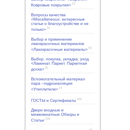
20
Ковровые покрытия>
Вопросы качества
<Miscellaneous: интересные
статьи о благоустройстве и не
34
только>
Выбор и применение
лакокрасочных материалов
58
<Лакокрасочные материалы>
Выбор, покупка, укладка, уход
<Ламинат. Паркет. Паркетная
55
доска>
Вспомогательный материал
пара –гидроизоляция
14
<Утеплители>
466
ГОСТЫ и Сертификаты
Двери входные и
межкомнатные Обзоры и
209
Статьи
95