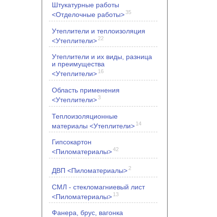
Штукатурные работы
35
<Отделочные работы>
Утеплители и теплоизоляция
22
<Утеплители>
Утеплители и их виды, разница
и преимущества
16
<Утеплители>
Область применения
3
<Утеплители>
Теплоизоляционные
14
материалы <Утеплители>
Гипсокартон
42
<Пиломатериалы>
2
ДВП <Пиломатериалы>
СМЛ - стекломагниевый лист
13
<Пиломатериалы>
Фанера, брус, вагонка