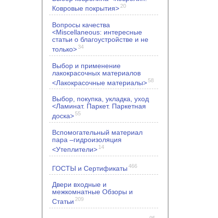
20
Ковровые покрытия>
Вопросы качества
<Miscellaneous: интересные
статьи о благоустройстве и не
34
только>
Выбор и применение
лакокрасочных материалов
58
<Лакокрасочные материалы>
Выбор, покупка, укладка, уход
<Ламинат. Паркет. Паркетная
55
доска>
Вспомогательный материал
пара –гидроизоляция
14
<Утеплители>
466
ГОСТЫ и Сертификаты
Двери входные и
межкомнатные Обзоры и
209
Статьи
95