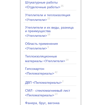
Штукатурные работы
35
<Отделочные работы>
Утеплители и теплоизоляция
22
<Утеплители>
Утеплители и их виды, разница
и преимущества
16
<Утеплители>
Область применения
3
<Утеплители>
Теплоизоляционные
14
материалы <Утеплители>
Гипсокартон
42
<Пиломатериалы>
2
ДВП <Пиломатериалы>
СМЛ - стекломагниевый лист
13
<Пиломатериалы>
Фанера, брус, вагонка