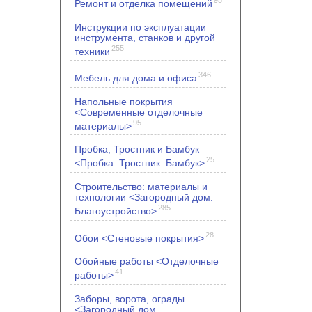
Ремонт и отделка помещений
Инструкции по эксплуатации
инструмента, станков и другой
255
техники
346
Мебель для дома и офиса
Напольные покрытия
<Современные отделочные
95
материалы>
Пробка, Тростник и Бамбук
25
<Пробка. Тростник. Бамбук>
Строительство: материалы и
технологии <Загородный дом.
285
Благоустройство>
28
Обои <Стеновые покрытия>
Обойные работы <Отделочные
41
работы>
Заборы, ворота, ограды
<Загородный дом.