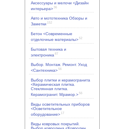
Аксессуары и мелочи <Дизайн
36
интерьера>
Авто и мототехника Обзоры и
152
Заметки
Бетон <Современные
52
отделочные материалы>
Бытовая техника и
87
электроника
Выбор. Монтаж. Ремонт. Уход
56
<Сантехника>
Выбор плитки и керамогранита
<Керамическая плитка.
Стеклянная плитка.
56
Керамогранит. Мрамор.>
Виды осветительных приборов
<Осветительное
17
оборудование>
Виды ковровых покрытий.
Выбор ковролина <Ковролин.