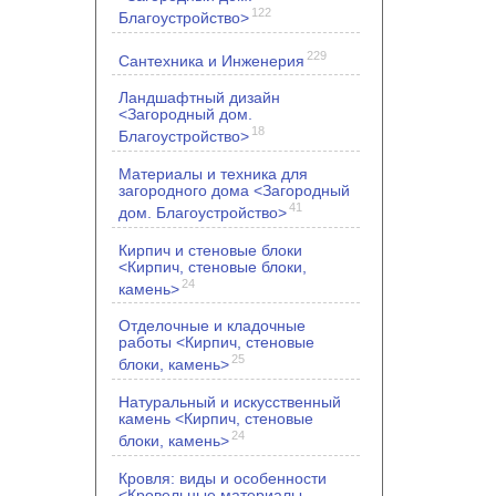
122
Благоустройство>
229
Сантехника и Инженерия
Ландшафтный дизайн
<Загородный дом.
18
Благоустройство>
Материалы и техника для
загородного дома <Загородный
41
дом. Благоустройство>
Кирпич и стеновые блоки
<Кирпич, стеновые блоки,
24
камень>
Отделочные и кладочные
работы <Кирпич, стеновые
25
блоки, камень>
Натуральный и искусственный
камень <Кирпич, стеновые
24
блоки, камень>
Кровля: виды и особенности
<Кровельные материалы.