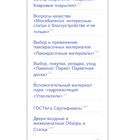
20
Ковровые покрытия>
Вопросы качества
<Miscellaneous: интересные
статьи о благоустройстве и не
34
только>
Выбор и применение
лакокрасочных материалов
58
<Лакокрасочные материалы>
Выбор, покупка, укладка, уход
<Ламинат. Паркет. Паркетная
55
доска>
Вспомогательный материал
пара –гидроизоляция
14
<Утеплители>
466
ГОСТЫ и Сертификаты
Двери входные и
межкомнатные Обзоры и
209
Статьи
95