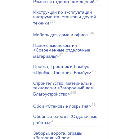
Ремонт и отделка помещений
Инструкции по эксплуатации
инструмента, станков и другой
255
техники
346
Мебель для дома и офиса
Напольные покрытия
<Современные отделочные
97
материалы>
Пробка, Тростник и Бамбук
25
<Пробка. Тростник. Бамбук>
Строительство: материалы и
технологии <Загородный дом.
285
Благоустройство>
28
Обои <Стеновые покрытия>
Обойные работы <Отделочные
41
работы>
Заборы, ворота, ограды
<Загородный дом.