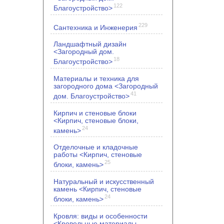
122
Благоустройство>
229
Сантехника и Инженерия
Ландшафтный дизайн
<Загородный дом.
18
Благоустройство>
Материалы и техника для
загородного дома <Загородный
41
дом. Благоустройство>
Кирпич и стеновые блоки
<Кирпич, стеновые блоки,
24
камень>
Отделочные и кладочные
работы <Кирпич, стеновые
25
блоки, камень>
Натуральный и искусственный
камень <Кирпич, стеновые
24
блоки, камень>
Кровля: виды и особенности
<Кровельные материалы.