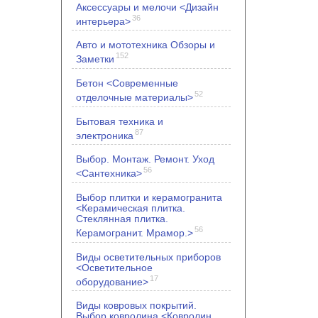
Аксессуары и мелочи <Дизайн
36
интерьера>
Авто и мототехника Обзоры и
152
Заметки
Бетон <Современные
52
отделочные материалы>
Бытовая техника и
87
электроника
Выбор. Монтаж. Ремонт. Уход
56
<Сантехника>
Выбор плитки и керамогранита
<Керамическая плитка.
Стеклянная плитка.
56
Керамогранит. Мрамор.>
Виды осветительных приборов
<Осветительное
17
оборудование>
Виды ковровых покрытий.
Выбор ковролина <Ковролин.