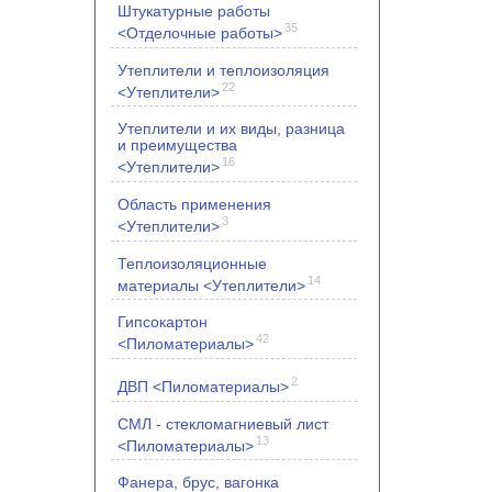
Штукатурные работы
35
<Отделочные работы>
Утеплители и теплоизоляция
22
<Утеплители>
Утеплители и их виды, разница
и преимущества
16
<Утеплители>
Область применения
3
<Утеплители>
Теплоизоляционные
14
материалы <Утеплители>
Гипсокартон
42
<Пиломатериалы>
2
ДВП <Пиломатериалы>
СМЛ - стекломагниевый лист
13
<Пиломатериалы>
Фанера, брус, вагонка