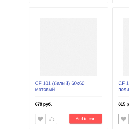
CF 101 (белый) 60х60
CF 1
матовый
пол
678 руб.
815 р