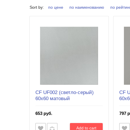
Sort by:
по цене
по наименованию
по рейтин
CF UF002 (светло-серый)
CF U
60х60 матовый
60х6
653 руб.
797 р