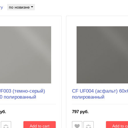
гу
по новизне
F003 (темно-серый)
CF UF004 (асфальт) 60х
0 полированный
полированный
уб.
797 руб.