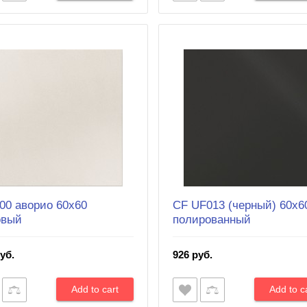
00 аворио 60х60
CF UF013 (черный) 60х6
овый
полированный
уб.
926 руб.