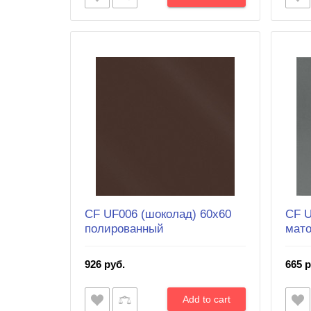
CF UF006 (шоколад) 60х60
CF U
полированный
мат
926 руб.
665 р