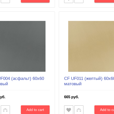
F004 (асфальт) 60х60
CF UF011 (желтый) 60х6
овый
матовый
уб.
665 руб.