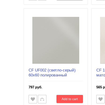
CF UF002 (светло-серый)
CF 1
60х60 полированный
мат
797 руб.
565 р