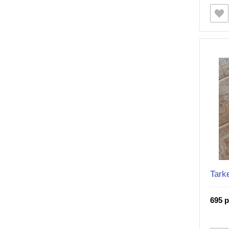
Tark
695 р