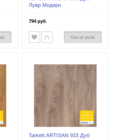
Лувр Mодерн
794 руб.
ock
Out of stock
Tarkett ARTISAN 933 Дуб