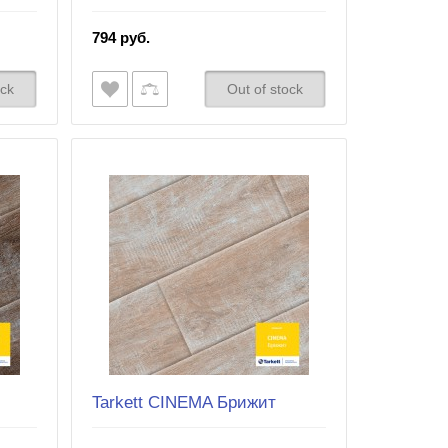
794 руб.
ock
Out of stock
Tarkett CINEMA Брижит