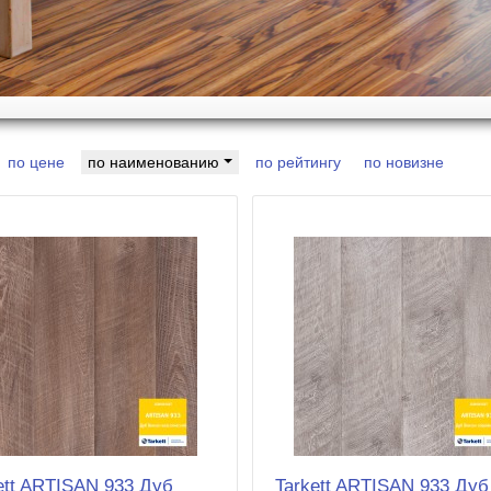
по цене
по наименованию
по рейтингу
по новизне
ett ARTISAN 933 Дуб
Tarkett ARTISAN 933 Дуб