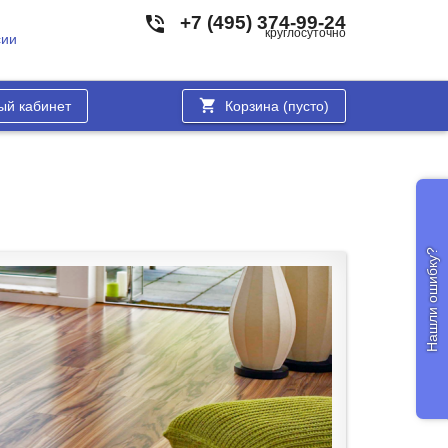
+7 (495) 374-99-24
круглосуточно
сии
ый кабинет
Корзина (
пусто
)
Нашли ошибку?