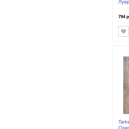
Лувр
794 р
Tark
Оде