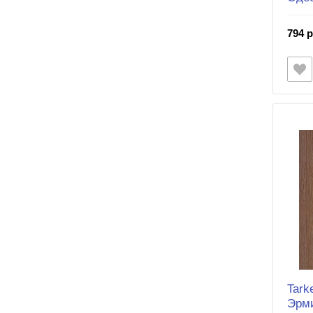
794 р
Tark
Эрм