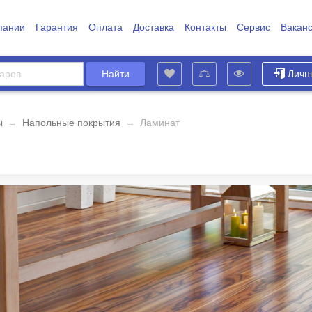
пании
Гарантия
Оплата
Доставка
Контакты
Сервис
Вакан
Личн
ы
→
Напольные покрытия
→
Ламинат