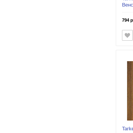
Венс
794 р
Tark