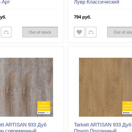
 Арт
Лувр Классический
уб.
794 руб.
Out of stock
Out of st
ett ARTISAN 933 Дуб
Tarkett ARTISAN 933 Дуб
он современный
Прадо Подлинный