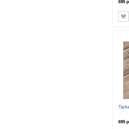
695 р
Tark
695 р