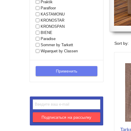
Praktik
Parafloor
KASTAMONU
KRONOSTAR
KRONOSPAN
BIENE
Paradise
Sort by:
Sommer by Tarkett
Wiparquet by Classen
Tark