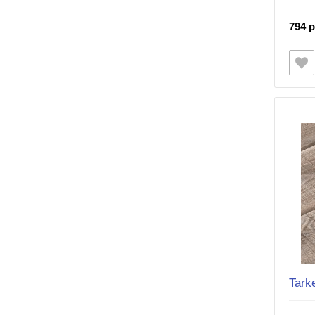
794 р
Tark