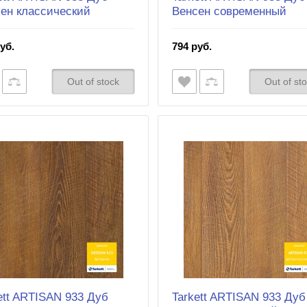
ен классический
Венсен современный
уб.
794 руб.
Out of stock
Out of st
ett ARTISAN 933 Дуб
Tarkett ARTISAN 933 Дуб