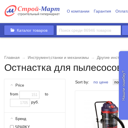
О компании
Гарантия
Оплат
Каталог товаров
Главная
→
Инструмент,станки и механизмы
→
Другие инструм
Остнастка для пылесосов
[15
Нашли ошибку?
Sort by:
по цене
по на
Price
from
to
руб.
Бренд
SPARKY