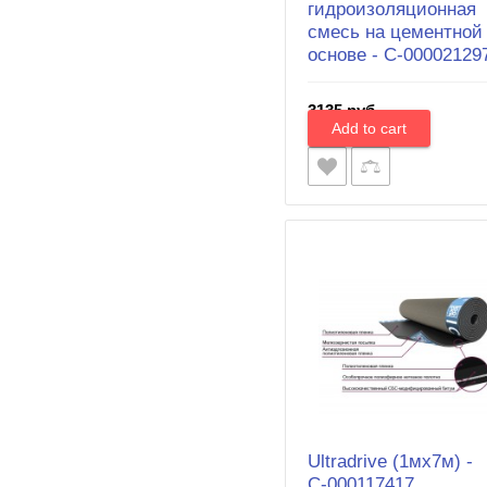
гидроизоляционная
смесь на цементной
основе - С-00002129
3135 руб.
Ultradrive (1мx7м) -
С-000117417