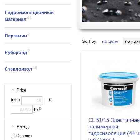
Гидроизоляционный
44
материал
4
Пергамин
Sort by:
по цене
по на
2
Руберойд
16
Стеклоизол
Price
from
to
руб.
CL 51/15 Эластичная
полимерная
Бренд
гидроизоляция (44 ш
Основит
уп) Ceresit -