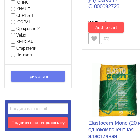
ЮНИС
С-000092726
KNAUF
CERESIT
3788 руб.
ICOPAL
Оргкровля-2
Velux
BERGAUF
Старатели
Литокол
Elastocem Mono (20 к
однокомпонентная
эластичная