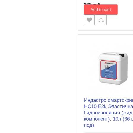
271 руб.
Индастро смартскри
HC10 E2k Эластична
Гидроизоляция (жид
компонент), 10л (36 
под)