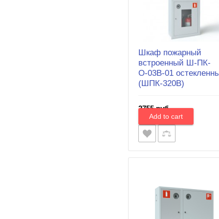
Шкаф пожарный
встроенный Ш-ПК-
О-03В-01 остекленн
(ШПК-320В)
2755 руб.