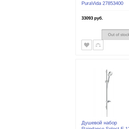
PuraVida 27853400
33093 руб.
Out of stoc
Душевой набор
Raindance Select E 1