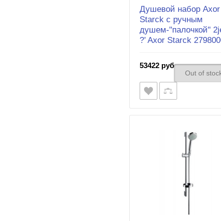
Душевой набор Axor
Starck с ручным
душем-"палочкой" 2je
?’ Axor Starck 27980
53422 руб.
Out of stoc