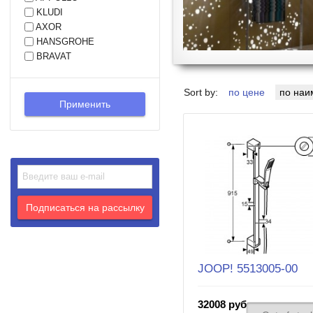
KLUDI
AXOR
HANSGROHE
BRAVAT
Sort by:
по цене
по на
JOOP! 5513005-00
32008 руб.