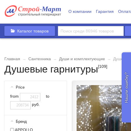
О компании
Гарантия
Оплат
Каталог товаров
Главная
→
Сантехника
→
Души и комплектующие
→
Душевые
Душевые гарнитуры
[109]
Нашли ошибку?
Price
from
to
руб.
Бренд
APPOLLO