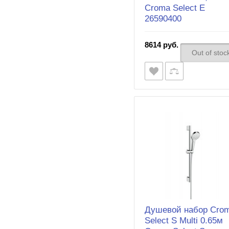
Croma Select E
26590400
8614 руб.
Out of stoc
Душевой набор Cro
Select S Multi 0.65м