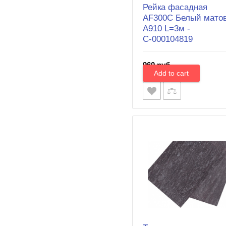
Рейка фасадная
AF300C Белый мато
А910 L=3м -
С-000104819
960 руб.