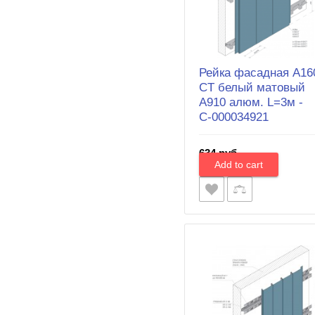
Рейка фасадная A16
CT белый матовый
А910 алюм. L=3м -
С-000034921
634 руб.