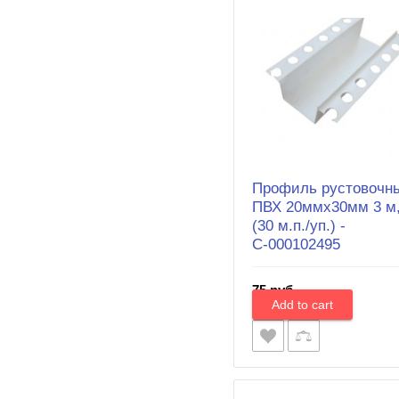
Профиль рустовочн
ПВХ 20ммх30мм 3 м
(30 м.п./уп.) -
С-000102495
75 руб.