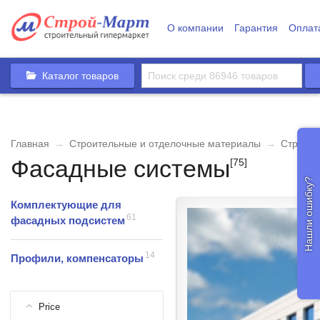
О компании
Гарантия
Оплат
Каталог товаров
Главная
→
Строительные и отделочные материалы
→
Строит
Фасадные системы
[75]
Нашли ошибку?
Комплектующие для
61
фасадных подсистем
14
Профили, компенсаторы
Price