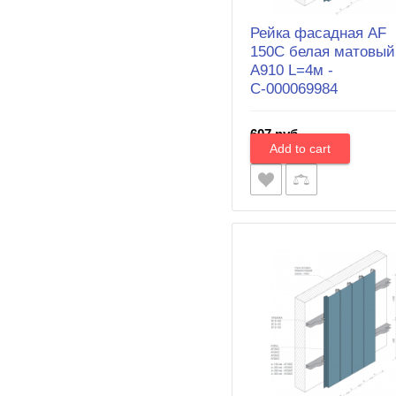
Рейка фасадная AF
150C белая матовый
А910 L=4м -
С-000069984
607 руб.